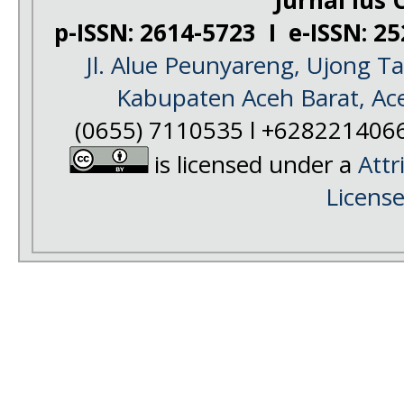
p-ISSN: 2614-5723 I e-ISSN: 2
Jl. Alue Peunyareng, Ujong 
Kabupaten Aceh Barat, Ac
(0655) 7110535 l +628221406
is licensed under a
Attr
Licens