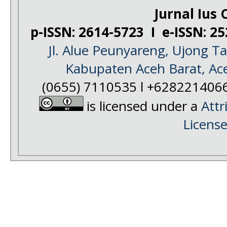
Jurnal Ius C
p-ISSN: 2614-5723 I e-ISSN: 2
Jl. Alue Peunyareng, Ujong 
Kabupaten Aceh Barat, Ac
(0655) 7110535 l +628221406
is licensed under a
Attr
Licens