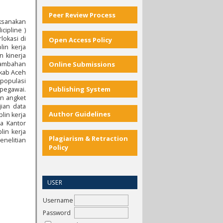
Peer Review Process
aksanakan
cipline )
lokasi di
Open Access Policy
in kerja
n kinerja
tambahan
Online Submissions
akab Aceh
 populasi
Publishing System
 pegawai.
an angket
ian data
Author Guidelines
lin kerja
a Kantor
lin kerja
Plagiarism & Retraction
enelitian
Policy
USER
Username
Password