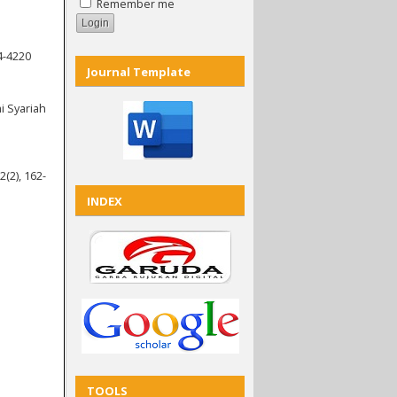
Remember me
4-4220
Journal Template
i Syariah
(2), 162-
INDEX
TOOLS