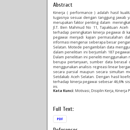
Abstract
Kinerja ( performance ) adalah hasil kua
tugasnya sesuai dengan tanggung jawab yang
merupakan faktor penting dalam meningkatka
Jl.T. Ben Mahmud No 11, Tapaktuan Aceh S
terhadap peningkatan kinerja pegawai di k
pegawai menjadi kajian permasalahan dal
informasi mengenai seberapa besar pengaru
Selatan. Motede pengambilan data mengguna
dalam penelitian ini berjumlah 187 pegawa
Dalam penelitian ini peneliti menggunakan 
berupa pertanyaan, sumber data berasal d
menggunakan analisis regreasi linear berganda
secara parsial maupun secara simultan me
Setdakab Aceh Selatan. Dengan hasil koef
terhadap kinerja pegawai sebesar 46,6% sisa
ini.
Kata Kunci:
Motivasi, Disiplin Kerja, Kinerja
Full Text:
PDF
References