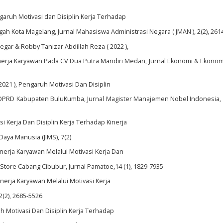
ngaruh Motivasi dan Disiplin Kerja Terhadap
h Kota Magelang, Jurnal Mahasiswa Administrasi Negara ( JMAN ), 2(2), 261
gar & Robby Tanizar Abdillah Reza ( 2022 ),
nerja Karyawan Pada CV Dua Putra Mandiri Medan, Jurnal Ekonomi & Ekonom
2021 ), Pengaruh Motivasi Dan Disiplin
 DPRD Kabupaten BuluKumba, Jurnal Magister Manajemen Nobel Indonesia, 2
i Kerja Dan Disiplin Kerja Terhadap Kinerja
aya Manusia (JIMS), 7(2)
Kinerja Karyawan Melalui Motivasi Kerja Dan
ore Cabang Cibubur, Jurnal Pamatoe,14 (1), 1829-7935
Kinerja Karyawan Melalui Motivasi Kerja
2(2), 2685-5526
uh Motivasi Dan Disiplin Kerja Terhadap