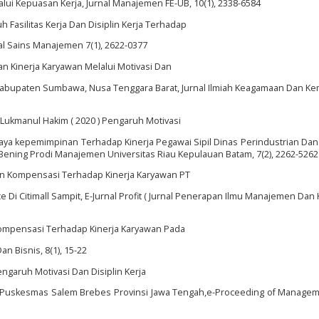
lui Kepuasan Kerja, Jurnal Manajemen FE-UB, 10(1), 2338-6584
ruh Fasilitas Kerja Dan Disiplin Kerja Terhadap
nal Sains Manajemen 7(1), 2622-0377
tan Kinerja Karyawan Melalui Motivasi Dan
bupaten Sumbawa, Nusa Tenggara Barat, Jurnal Ilmiah Keagamaan Dan Ke
 Lukmanul Hakim ( 2020 ) Pengaruh Motivasi
n Gaya kepemimpinan Terhadap Kinerja Pegawai Sipil Dinas Perindustrian Da
Bening Prodi Manajemen Universitas Riau Kepulauan Batam, 7(2), 2262-5262
an Kompensasi Terhadap Kinerja Karyawan PT
e Di Citimall Sampit, E-Jurnal Profit ( Jurnal Penerapan Ilmu Manajemen Dan
n Kompensasi Terhadap Kinerja Karyawan Pada
n Bisnis, 8(1), 15-22
engaruh Motivasi Dan Disiplin Kerja
 Puskesmas Salem Brebes Provinsi Jawa Tengah,e-Proceeding of Manageme