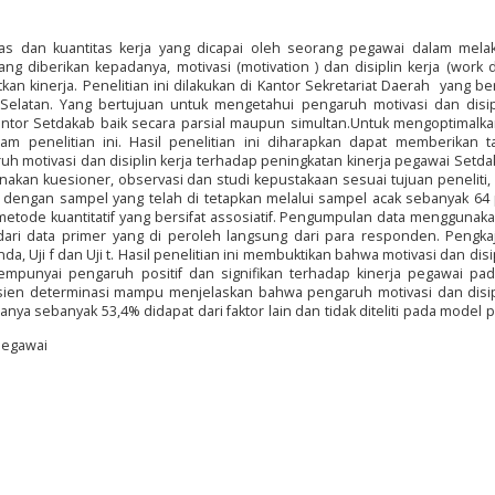
litas dan kuantitas kerja yang dicapai oleh seorang pegawai dalam mel
 diberikan kepadanya, motivasi (motivation ) dan disiplin kerja (work di
n kinerja. Penelitian ini dilakukan di Kantor Sekretariat Daerah yang ber
elatan. Yang bertujuan untuk mengetahui pengaruh motivasi dan disipl
antor Setdakab baik secara parsial maupun simultan.Untuk mengoptimalka
am penelitian ini. Hasil penelitian ini diharapkan dapat memberikan 
h motivasi dan disiplin kerja terhadap peningkatan kinerja pegawai Setd
kan kuesioner, observasi dan studi kepustakaan sesuai tujuan peneliti,
i dengan sampel yang telah di tetapkan melalui sampel acak sebanyak 64
metode kuantitatif yang bersifat assosiatif. Pengumpulan data menggunak
ari data primer yang di peroleh langsung dari para responden. Pengkaj
, Uji f dan Uji t. Hasil penelitian ini membuktikan bahwa motivasi dan disip
mpunyai pengaruh positif dan signifikan terhadap kinerja pegawai pad
isien determinasi mampu menjelaskan bahwa pengaruh motivasi dan disip
nya sebanyak 53,4% didapat dari faktor lain dan tidak diteliti pada model p
 Pegawai