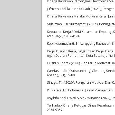
Kinerja Karyawan PT Yongma Electronics Mela
Jufrizen, Fadilla Puspita Hadi ( 2021 ), Penga
Kinerja Karyawan Melalui Motivasi Kerja, Jur
Sulaimiah, Siti Nurmayanti ( 2022 ), Peningka
Kepuasan Kerja PDAM Kecamatan Empang, Ka
atan, 16(2), 1907-4174
Kepi Kusumayanti, Sri Langgeng Ratnasari, &
Kerja, Disiplin Kerja, Lingkungan Kerja, Da
ngan Daerah Pemerintah Kota Batam, Jurnal 
Husni Mubarak (2020), Pengaruh Motivasi D
Carefastindo ( Outsourching) Cleaning Servic
ahaan ), 5(1), 65-80
Sinaga, T . .( 2020 ), Pengaruh Motivasi Da
PT Kereta Api Indonesia, Jurnal Manajemen Da
Asyihifa Abdul Wafi & Alex Winarno (2022), P
Terhadap Kinerja Petugas Dinas Kesehatan
2355-9357