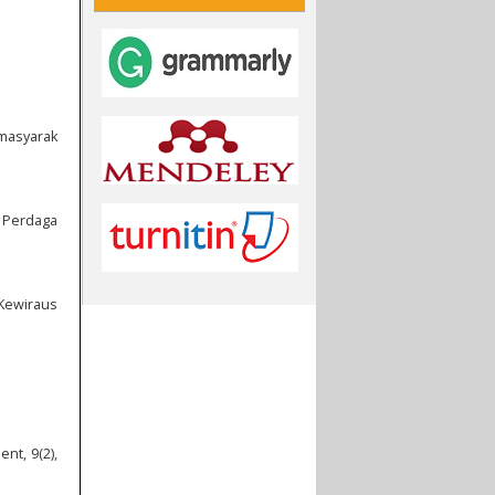
masyarak
n Perdaga
 Kewiraus
nt, 9(2),