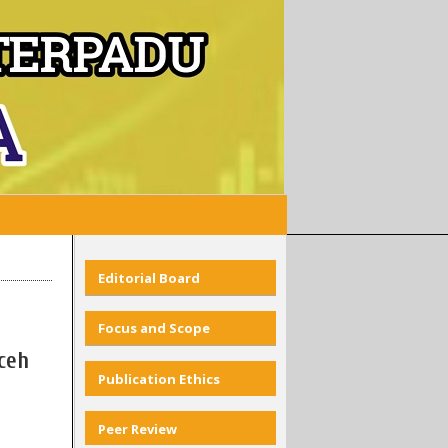
Editorial Board
Focus and Scope
ceh
Publication Ethics
Peer Review