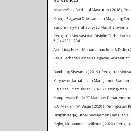
MawarvSari, Fatkhatul Masruroh ( 2018 ), Pe
Kinerja Pegawai Di kecamatan Magelang Tenga
Sandhi Fialy Harahap, Syati Manaharawan Sire
Pengaruh Motivasi dan Disiplin Terhadap Ki
5 (1), 4321-1234
Andi Lidia Hardi, Muhamnmad Idris & Didin ( 
Kerja Terhadap Kinerja Pegawai Sekretariat
171
Bambang Siswanto ( 2019 ), Pengaruh Motivas
Karyawan, Jurnal Ilmiah Manajemen Sumber D
Eigis Yani Pramularso ( 2021 ), Peningkatan 
Kompensasi Pada PT Matahari Dapartement St
K.A. Miskian, IW. Bagia ( 2020 ), Peningkatan 
Disiplin Kerja, Jurnal Manajemen Dan Bisnis, 
Riqko, Muhammad Halilintar ( 2020 ), Pengar