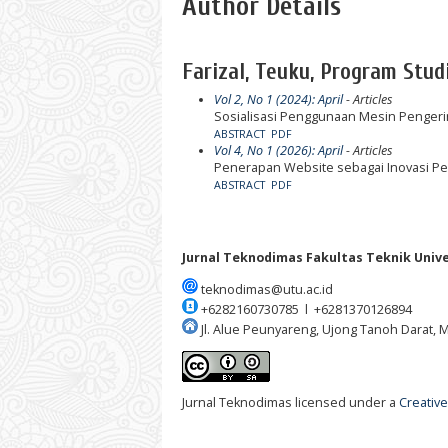
Author Details
Farizal, Teuku, Program Stud
Vol 2, No 1 (2024): April
- Articles
Sosialisasi Penggunaan Mesin Pengeri
ABSTRACT
PDF
Vol 4, No 1 (2026): April
- Articles
Penerapan Website sebagai Inovasi Pel
ABSTRACT
PDF
Jurnal Teknodimas
Fakultas Teknik Univ
teknodimas@utu.ac.id
+6282160730785 l +6281370126894
Jl. Alue Peunyareng, Ujong Tanoh Darat,
Jurnal Teknodimas licensed under a
Creative