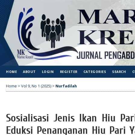
HOME
ABOUT
LOGIN
REGISTER
CATEGORIES
SEARCH
C
Home
>
Vol 9, No 1 (2025)
>
Nurfadilah
Sosialisasi Jenis Ikan Hiu Pa
Eduksi Penanganan Hiu Pari Y