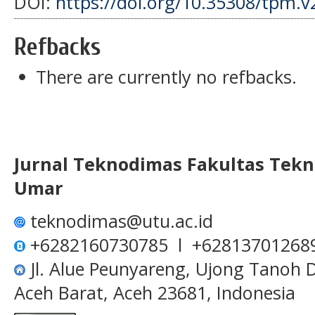
DOI:
https://doi.org/10.35308/tpm.v
Refbacks
There are currently no refbacks.
Jurnal Teknodimas
Fakultas Tekn
Umar
teknodimas@utu.ac.id
+6282160730785 l +62813701268
Jl. Alue Peunyareng, Ujong Tanoh
Aceh Barat, Aceh 23681, Indonesia