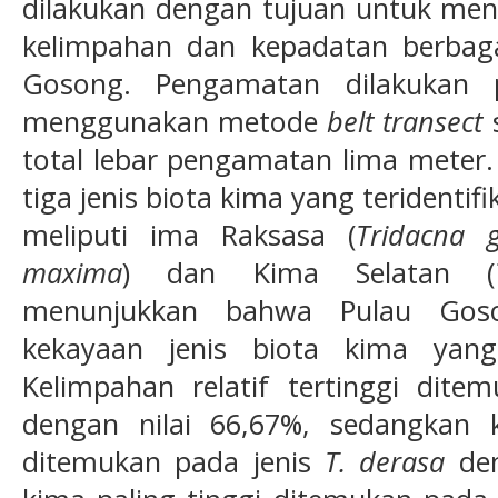
dilakukan dengan tujuan untuk meng
kelimpahan dan kepadatan berbagai
Gosong. Pengamatan dilakukan 
menggunakan metode
belt transect
total lebar pengamatan lima meter.
tiga jenis biota kima yang teridentif
meliputi ima Raksasa (
Tridacna g
maxima
) dan Kima Selatan (
menunjukkan bahwa Pulau Goso
kekayaan jenis biota kima yang
Kelimpahan relatif tertinggi dit
dengan nilai 66,67%, sedangkan k
ditemukan pada jenis
T. derasa
den