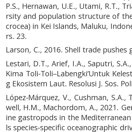
P.S., Hernawan, U.E., Utami, R.T., Tri
rsity and population structure of th
crocea) in Kei Islands, Maluku, Indones
rs. 23.
Larson, C., 2016. Shell trade pushes 
Lestari, D.T., Arief, I.A., Saputri, S.
Kima Toli-Toli–Labengki’Untuk Keles
g Ekosistem Laut. Resolusi J. Sos. Pol
López‐Márquez, V., Cushman, S.A., T
well, H.M., Machordom, A., 2021. Ge
ine gastropods in the Mediterranean
ls species‐specific oceanographic driv