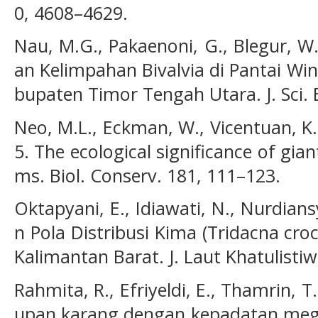
0, 4608–4629.
Nau, M.G., Pakaenoni, G., Blegur, 
an Kelimpahan Bivalvia di Pantai Wi
bupaten Timor Tengah Utara. J. Sci. B
Neo, M.L., Eckman, W., Vicentuan, K.,
5. The ecological significance of gian
ms. Biol. Conserv. 181, 111–123.
Oktapyani, E., Idiawati, N., Nurdian
n Pola Distribusi Kima (Tridacna cro
Kalimantan Barat. J. Laut Khatulistiw
Rahmita, R., Efriyeldi, E., Thamrin, 
upan karang dengan kepadatan mega