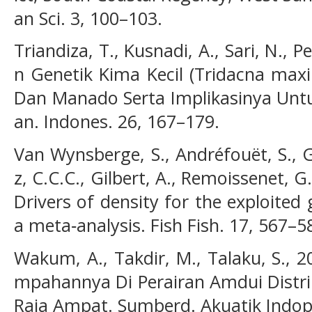
an Sci. 3, 100–103.
Triandiza, T., Kusnadi, A., Sari, N., 
n Genetik Kima Kecil (Tridacna maxi
Dan Manado Serta Implikasinya Untuk 
an. Indones. 26, 167–179.
Van Wynsberge, S., Andréfouët, S., 
z, C.C.C., Gilbert, A., Remoissenet, G.
Drivers of density for the exploite
a meta‐analysis. Fish Fish. 17, 567–5
Wakum, A., Takdir, M., Talaku, S., 2
mpahannya Di Perairan Amdui Distri
Raja Ampat. Sumberd. Akuatik Indopa