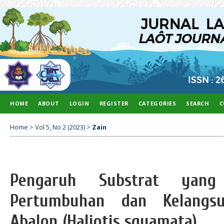
HOME
ABOUT
LOGIN
REGISTER
CATEGORIES
SEARCH
C
Home
>
Vol 5, No 2 (2023)
>
Zain
Pengaruh Substrat yang
Pertumbuhan dan Kelangs
Abalon (Haliotis squamata)