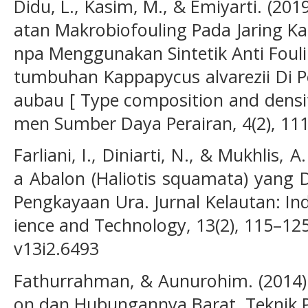
Didu, L., Kasim, M., & Emiyarti. (20
atan Makrobiofouling Pada Jaring 
npa Menggunakan Sintetik Anti Fou
tumbuhan Kappapycus alvarezii Di P
aubau [ Type composition and densit
men Sumber Daya Perairan, 4(2), 11
Farliani, I., Diniarti, N., & Mukhlis
a Abalon (Haliotis squamata) yang 
Pengkayaan Ura. Jurnal Kelautan: In
ience and Technology, 13(2), 115–125
v13i2.6493
Fathurrahman, & Aunurohim. (2014).
on dan Hubungannya Barat. Teknik Po