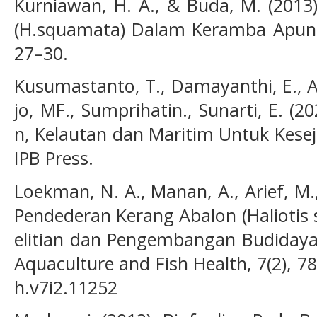
Kurniawan, H. A., & Buda, M. (2013
(H.squamata) Dalam Keramba Apung d
27–30.
Kusumastanto, T., Damayanthi, E., A
jo, MF., Sumprihatin., Sunarti, E. 
n, Kelautan dan Maritim Untuk Kesej
IPB Press.
Loekman, N. A., Manan, A., Arief, M.
Pendederan Kerang Abalon (Haliotis 
elitian dan Pengembangan Budidaya 
Aquaculture and Fish Health, 7(2), 78
h.v7i2.11252