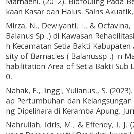
Marhaeni. (2012). Biofouling Pada B
kaan Kasar dan Halus. Sains Akuatik,
Mirza, N., Dewiyanti, I., & Octavina, 
Balanus Sp .) di Kawasan Rehabilit
h Kecamatan Setia Bakti Kabupaten A
sity of Barnacles ( Balanussp .) in 
habilitation Area of Setia Bakti Sub
0.
Nahak, F., linggi, Yulianus., S. (20
ap Pertumbuhan dan Kelangsungan Hi
ng Dipelihara di Keramba Apung. Jurn
Nahrullah, Idris, M., & Effendy, I. J