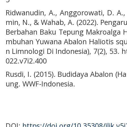
Ridwanudin, A., Anggorowati, D. A., 
min, N., & Wahab, A. (2022). Penga
Berbahan Baku Tepung Makroalga Hi
mbuhan Yuwana Abalon Haliotis squ
n Limnologi Di Indonesia), 7(2), 53. h
022.v7i2.400
Rusdi, I. (2015). Budidaya Abalon (H
ung. WWF-Indonesia.
DOI:
https://doi.org/10.35308/jlik.v5