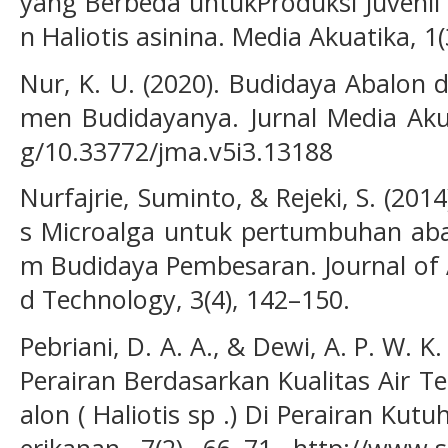
yang Berbeda untukProduksi Juvenil
n Haliotis asinina. Media Akuatika, 1
Nur, K. U. (2020). Budidaya Abalon 
men Budidayanya. Jurnal Media Akuat
g/10.33772/jma.v5i3.13188
Nurfajrie, Suminto, & Rejeki, S. (20
s Microalga untuk pertumbuhan abal
m Budidaya Pembesaran. Journal of
d Technology, 3(4), 142–150.
Pebriani, D. A. A., & Dewi, A. P. W. K
Perairan Berdasarkan Kualitas Air 
alon ( Haliotis sp .) Di Perairan Kutu
erikanan, 7(2), 66–71. http://www.s