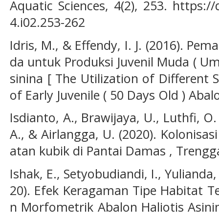
Aquatic Sciences, 4(2), 253. https:/
4.i02.253-262
Idris, M., & Effendy, I. J. (2016). P
da untuk Produksi Juvenil Muda ( Umu
sinina [ The Utilization of Different
of Early Juvenile ( 50 Days Old ) Abalon
Isdianto, A., Brawijaya, U., Luthfi, O
A., & Airlangga, U. (2020). Kolonisa
atan kubik di Pantai Damas , Trengg
Ishak, E., Setyobudiandi, I., Yulianda,
20). Efek Keragaman Tipe Habitat T
n Morfometrik Abalon Haliotis Asinin