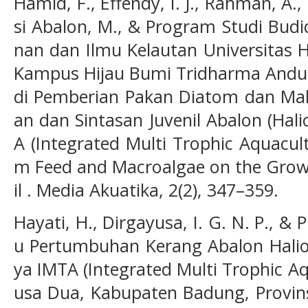
Hamid, F., Effendy, I. J., Rahman, A
si Abalon, M., & Program Studi Budi
nan dan Ilmu Kelautan Universitas 
Kampus Hijau Bumi Tridharma Anduon
di Pemberian Pakan Diatom dan Ma
an dan Sintasan Juvenil Abalon (Hali
A (Integrated Multi Trophic Aquacul
m Feed and Macroalgae on the Growt
il . Media Akuatika, 2(2), 347–359.
Hayati, H., Dirgayusa, I. G. N. P., & P
u Pertumbuhan Kerang Abalon Halio
ya IMTA (Integrated Multi Trophic Aq
usa Dua, Kabupaten Badung, Provinsi