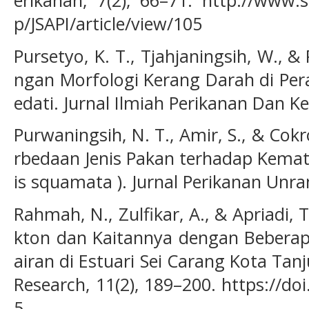
p/JSAPI/article/view/105
Pursetyo, K. T., Tjahjaningsih, W., 
ngan Morfologi Kerang Darah di Pera
edati. Jurnal Ilmiah Perikanan Dan Ke
Purwaningsih, N. T., Amir, S., & Cok
rbedaan Jenis Pakan terhadap Kemat
is squamata ). Jurnal Perikanan Unram
Rahmah, N., Zulfikar, A., & Apriadi, 
kton dan Kaitannya dengan Beberap
airan di Estuari Sei Carang Kota Tan
Research, 11(2), 189–200. https://do
5