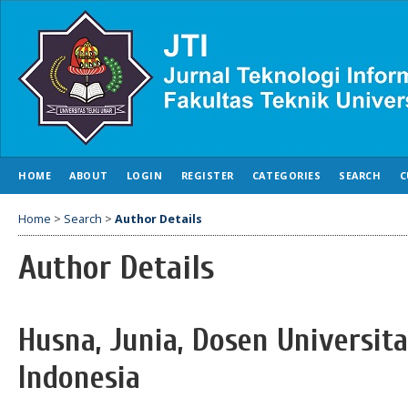
HOME
ABOUT
LOGIN
REGISTER
CATEGORIES
SEARCH
C
Home
>
Search
>
Author Details
Author Details
Husna, Junia, Dosen Universit
Indonesia