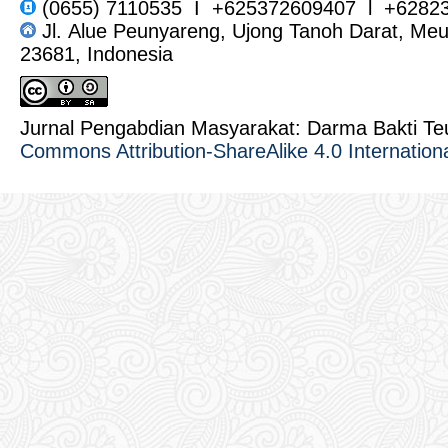
(0655) 7110535 I +625372609407 l +6282
Jl. Alue Peunyareng, Ujong Tanoh Darat, Me
23681, Indonesia
Jurnal Pengabdian Masyarakat: Darma Bakti T
Commons Attribution-ShareAlike 4.0 Internation