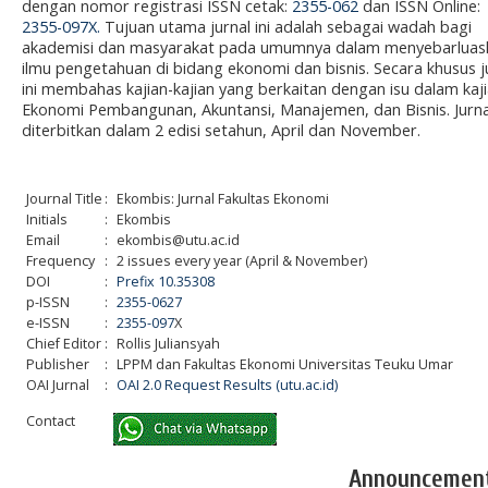
dengan nomor registrasi ISSN cetak:
2355-062
dan ISSN Online:
2355-097X.
Tujuan utama jurnal ini adalah sebagai wadah bagi
akademisi dan masyarakat pada umumnya dalam menyebarluas
ilmu pengetahuan di bidang ekonomi dan bisnis. Secara khusus j
ini membahas kajian-kajian yang berkaitan dengan isu dalam kaj
Ekonomi Pembangunan, Akuntansi, Manajemen, dan Bisnis. Jurnal
diterbitkan dalam 2 edisi setahun, April dan November.
Journal Title
:
Ekombis: Jurnal Fakultas Ekonomi
Initials
:
Ekombis
Email
:
ekombis@utu.ac.id
Frequency
:
2 issues every year (April & November)
DOI
:
Prefix 10.35308
p-ISSN
:
2355-0627
e-ISSN
:
2355-097
X
Chief Editor
:
Rollis Juliansyah
Publisher
:
LPPM dan Fakultas Ekonomi Universitas Teuku Umar
OAI Jurnal
:
OAI 2.0 Request Results (utu.ac.id)
Contact
Announcemen