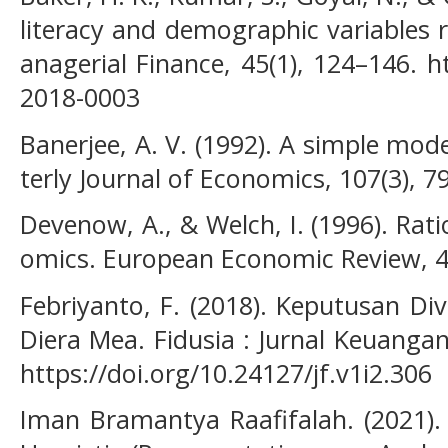
literacy and demographic variables r
anagerial Finance, 45(1), 124–146. h
2018-0003
Banerjee, A. V. (1992). A simple mod
terly Journal of Economics, 107(3), 7
Devenow, A., & Welch, I. (1996). Rati
omics. European Economic Review, 4
Febriyanto, F. (2018). Keputusan Dive
Diera Mea. Fidusia : Jurnal Keuanga
https://doi.org/10.24127/jf.v1i2.306
Iman Bramantya Raafifalah. (2021)