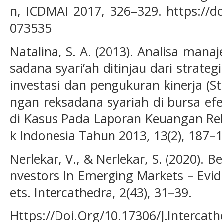
n, ICDMAI 2017, 326–329. https://d
073535
Natalina, S. A. (2013). Analisa mana
sadana syari’ah ditinjau dari strateg
investasi dan pengukuran kinerja (S
ngan reksadana syariah di bursa efe
di Kasus Pada Laporan Keuangan Rek
k Indonesia Tahun 2013, 13(2), 187–
Nerlekar, V., & Nerlekar, S. (2020). B
nvestors In Emerging Markets – Evi
ets. Intercathedra, 2(43), 31–39.
Https://Doi.Org/10.17306/J.Intercat