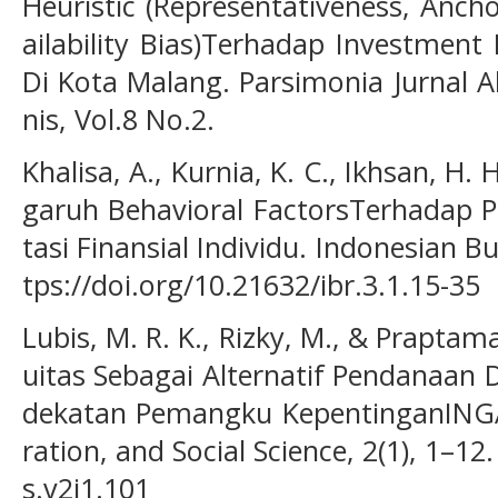
Heuristic (Representativeness, Anch
ailability Bias)Terhadap Investment
Di Kota Malang. Parsimonia Jurnal 
nis, Vol.8 No.2.
Khalisa, A., Kurnia, K. C., Ikhsan, H. 
garuh Behavioral FactorsTerhadap 
tasi Finansial Individu. Indonesian Bu
tps://doi.org/10.21632/ibr.3.1.15-35
Lubis, M. R. K., Rizky, M., & Praptam
uitas Sebagai Alternatif Pendanaan 
dekatan Pemangku KepentinganINGAN
ration, and Social Science, 2(1), 1–12
s.v2i1.101