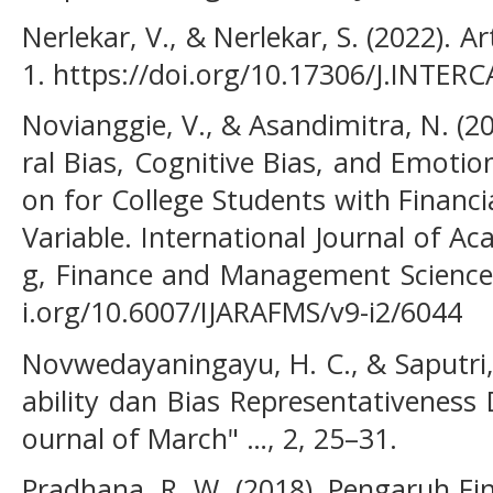
Nerlekar, V., & Nerlekar, S. (2022). A
1. https://doi.org/10.17306/J.INTE
Novianggie, V., & Asandimitra, N. (2
ral Bias, Cognitive Bias, and Emotio
on for College Students with Financi
Variable. International Journal of A
g, Finance and Management Sciences,
i.org/10.6007/IJARAFMS/v9-i2/6044
Novwedayaningayu, H. C., & Saputri, 
ability dan Bias Representativeness
ournal of March" …, 2, 25–31.
Pradhana, R. W. (2018). Pengaruh Fin