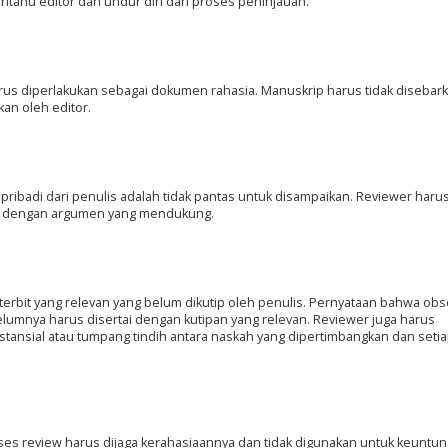
ahu editor dan undur diri dari proses peninjauan.
us diperlakukan sebagai dokumen rahasia. Manuskrip harus tidak disebark
kan oleh editor.
ik pribadi dari penulis adalah tidak pantas untuk disampaikan. Reviewer haru
s dengan argumen yang mendukung.
 terbit yang relevan yang belum dikutip oleh penulis. Pernyataan bahwa obs
elumnya harus disertai dengan kutipan yang relevan. Reviewer juga harus
tansial atau tumpang tindih antara naskah yang dipertimbangkan dan setiap
oses review harus dijaga kerahasiaannya dan tidak digunakan untuk keuntu