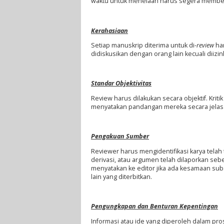
waktu untuk menelaah harus segera memberit
Kerahasiaan
Setiap manuskrip diterima untuk di-
review
har
didiskusikan dengan orang lain kecuali diizin
Standar Objektivitas
Review harus dilakukan secara objektif. Krit
menyatakan pandangan mereka secara jela
Pengakuan Sumber
Reviewer harus mengidentifikasi karya telah
derivasi, atau argumen telah dilaporkan seb
menyatakan ke editor jika ada kesamaan subs
lain yang diterbitkan.
Pengungkapan dan Benturan Kepentingan
Informasi atau ide yang diperoleh dalam pr