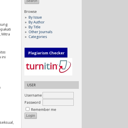
Browse
By Issue
By Author
ukung
By Title
pakati
Other Journals
 Mitra
Categories
itas
Plagiarism Checker
 ini
USER
h
Username
Password
Remember me
seksual,