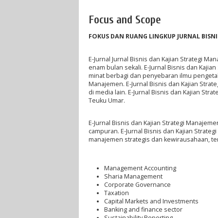
Focus and Scope
FOKUS DAN RUANG LINGKUP JURNAL
BISN
E-Jurnal Jurnal Bisnis dan Kajian Strategi Ma
enam bulan sekali. E-Jurnal Bisnis dan Kaj
minat berbagi dan penyebaran ilmu pengetah
Manajemen. E-Jurnal Bisnis dan Kajian Strat
di media lain. E-Jurnal Bisnis dan Kajian St
Teuku Umar.
E-Jurnal Bisnis dan Kajian Strategi Manajeme
campuran. E-Jurnal Bisnis dan Kajian Strat
manajemen strategis dan kewirausahaan, terma
Management Accounting
Sharia Management
Corporate Governance
Taxation
Capital Markets and Investments
Banking and finance sector
Sustainability Reporting