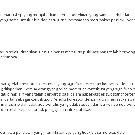
 manuskrip yang menjabarkan esensi penelitian yang sama di lebih dari sa
 yang sama untuk lebih dari satu jurnal bersamaan merupakan perilaku pen
harus selalu diberikan. Penulis harus mengutip publikasi yang telah berpen
porkannya.
yang telah membuat kontribusi yang signifikan terhadap konsepsi, desain,
ang dilaporkan. Semua orang yang telah membuat kontribusi yang signifikan 
au pihak lain yang telah berpartisipasi dalam aspek-aspek substantif terten
u terdaftar sebagai kontributor. Penulis korespondensi harus memastikan b
manuskrip dan tidak ada penulis yang tidak sesuai, dan bahwa semua penul
as dan telah sepakat untuk pengajuan untuk publikasi
edur atau peralatan yang memiliki bahaya yang tidak biasa melekat dalam