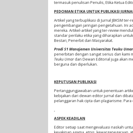
termasuk penulisan Penulis, Etika Ketua Edit
PEDOMAN ETIKA UNTUK PUBLIKASI JURNA
Artikel yang terbuplikasi di Jurnal JBKSM te
pengembangan jaringan pengetahuan. Ini ada
mereka. Artikel-artikel yang ter-
review
menduku
standar perilaku etika yang diharapkan untuk 
Bestari, Penerbit dan Masyarakat.
Prodi S1 Manajemen Universitas Teuku Umar
penerbitan dengan sangat serius dan kami m
Teuku Umar
dan Dewan Editorial juga akan m
berguna dan diperlukan.
KEPUTUSAN PUBLIKASI
Pertanggungjawaban untuk penentuan artikel 
kebijakan dari dewan editor jurnal dan diba
pelanggaran hak cipta dan plagiarisme. Para
ASPEK KEADILAN
Editor setiap saat mengevaluasi naskah untu
keyakinan agama, etnis, kewarganegaraan, at