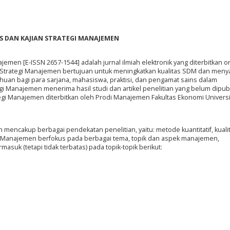
IS DAN KAJIAN STRATEGI MANAJEMEN
najemen [E-ISSN 2657-1544] adalah jurnal ilmiah elektronik yang diterbitkan o
ian Strategi Manajemen bertujuan untuk meningkatkan kualitas SDM dan meny
uan bagi para sarjana, mahasiswa, praktisi, dan pengamat sains dalam
egi Manajemen menerima hasil studi dan artikel penelitian yang belum dipub
rategi Manajemen diterbitkan oleh Prodi Manajemen Fakultas Ekonomi Univers
n mencakup berbagai pendekatan penelitian, yaitu: metode kuantitatif, kualit
egi Manajemen berfokus pada berbagai tema, topik dan aspek manajemen,
suk (tetapi tidak terbatas) pada topik-topik berikut: