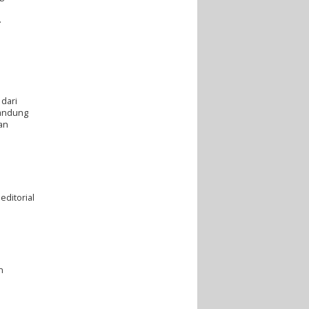
.
 dari
gandung
an
editorial
n