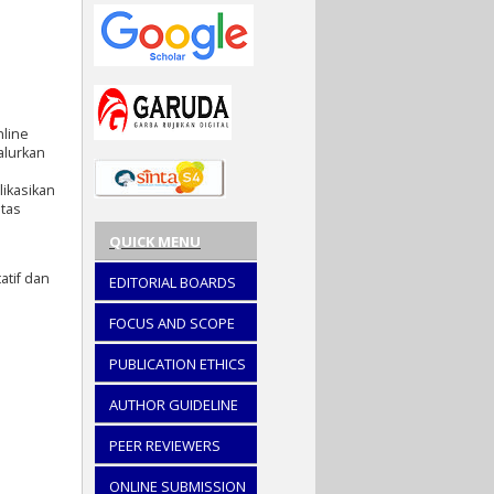
nline
alurkan
likasikan
itas
QUICK MENU
atif dan
EDITORIAL BOARDS
FOCUS AND SCOPE
PUBLICATION ETHICS
AUTHOR GUIDELINE
PEER REVIEWERS
ONLINE SUBMISSION