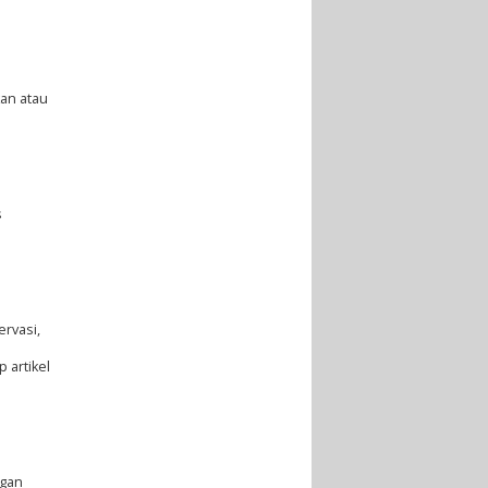
an atau
s
ervasi,
 artikel
ngan