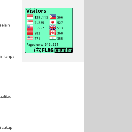
selain
iri tanpa
alitas
i cukup