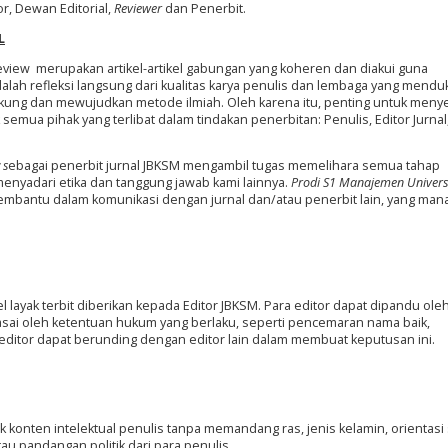
or, Dewan Editorial,
Reviewer
dan Penerbit.
L
r-review merupakan artikel-artikel gabungan yang koheren dan diakui guna
lah refleksi langsung dari kualitas karya penulis dan lembaga yang mend
ng dan mewujudkan metode ilmiah. Oleh karena itu, penting untuk menye
semua pihak yang terlibat dalam tindakan penerbitan: Penulis, Editor Jurnal,
s
ebagai penerbit jurnal JBKSM mengambil tugas memelihara semua tahap
enyadari etika dan tanggung jawab kami lainnya.
Prodi S1 Manajemen Univers
embantu dalam komunikasi dengan jurnal dan/atau penerbit lain, yang mana
layak terbit diberikan kepada Editor JBKSM. Para editor dapat dipandu ole
tasai oleh ketentuan hukum yang berlaku, seperti pencemaran nama baik,
 editor dapat berunding dengan editor lain dalam membuat keputusan ini.
k konten intelektual penulis tanpa memandang ras, jenis kelamin, orientasi 
au pandangan politik dari para penulis.