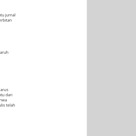
tu jurnal
erbitan
garuh
harus
tu dari
ahwa
is telah