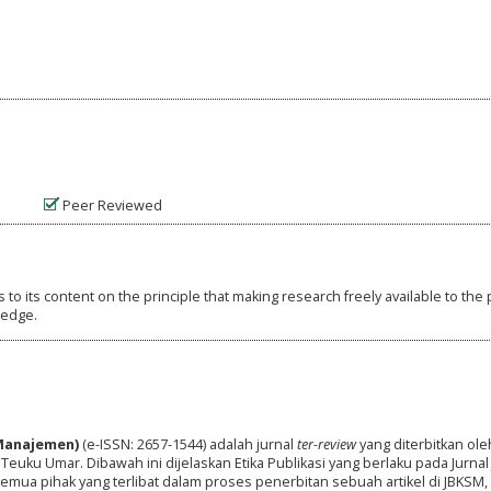
Peer Reviewed
o its content on the principle that making research freely available to the 
ledge.
 Manajemen)
(e-ISSN: 2657-1544) adalah jurnal
ter-review
yang diterbitkan ole
euku Umar. Dibawah ini dijelaskan Etika Publikasi yang berlaku pada Jurna
emua pihak yang terlibat dalam proses penerbitan sebuah artikel di JBKSM,