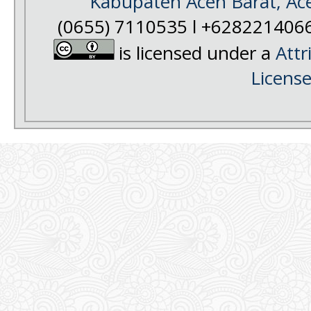
Kabupaten Aceh Barat, Ac
(0655) 7110535 l +628221406
is licensed under a
Attr
Licens