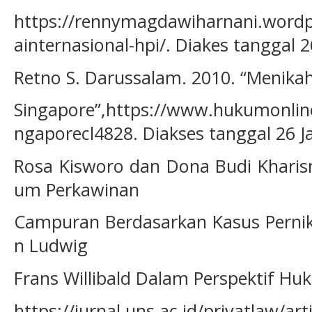
https://rennymagdawiharnani.word
ainternasional-hpi/. Diakes tanggal 2
Retno S. Darussalam. 2010. “Menikah
Singapore”,https://www.hukumonline
ngaporecl4828. Diakses tanggal 26 J
Rosa Kisworo dan Dona Budi Kharis
um Perkawinan
Campuran Berdasarkan Kasus Pernik
n Ludwig
Frans Willibald Dalam Perspektif Hu
https://jurnal.uns.ac.id/privatlaw/ar