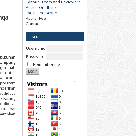
Editorial Team and Reviewers
Author Guidlines
Focus and Scope
nga
Author Fee
Contact
USER
Username
Password
ebutuhan
 kampung
Remember me
ng rumah
t untuk
wancara,
 program
mberikan
budidaya
erkarang
budidaya
faat obat
harapkan