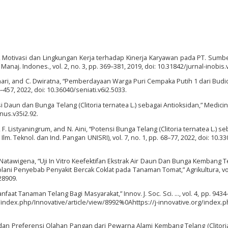
, Motivasi dan Lingkungan Kerja terhadap Kinerja Karyawan pada PT. Sum
Manaj. Indones., vol. 2, no. 3, pp. 369–381, 2019, doi: 10.31842/jurnal-inobis.v
. Ashari, and C. Dwiratna, “Pemberdayaan Warga Puri Cempaka Putih 1 dari Bud
4–457, 2022, doi: 10.36040/seniati.v6i2.5033.
si Daun dan Bunga Telang (Clitoria ternatea L.) sebagai Antioksidan,” Medicinu
inus.v35i2.92.
s, F. Listyaningrum, and N. Aini, “Potensi Bunga Telang (Clitoria ternatea L.) s
Ilm. Teknol. dan Ind. Pangan UNISRI), vol. 7, no. 1, pp. 68–77, 2022, doi: 10.33
. Natawigena, “Uji In Vitro Keefektifan Ekstrak Air Daun Dan Bunga Kembang Te
solani Penyebab Penyakit Bercak Coklat pada Tanaman Tomat,” Agrikultura, vol
.28909.
nfaat Tanaman Telang Bagi Masyarakat,” Innov. J. Soc. Sci. …, vol. 4, pp. 9434
org/index.php/Innovative/article/view/8992%0Ahttps://j-innovative.org/index.
si dan Preferensi Olahan Pangan dari Pewarna Alami Kembang Telang (Clitori