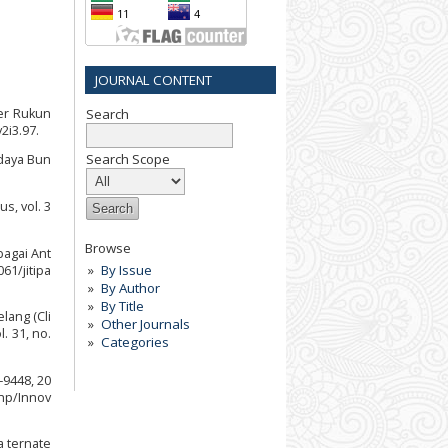
JOURNAL CONTENT
ber Rukun
Search
2i3.97.
Search Scope
idaya Bun
s, vol. 3
Browse
ebagai Ant
By Issue
061/jitipa
By Author
By Title
lang (Cli
Other Journals
. 31, no.
Categories
–9448, 20
php/Innov
a ternate