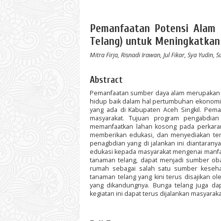
Pemanfaatan Potensi Alam 
Telang) untuk Meningkatka
Mitra Firja, Risnadi Irawan, Jul Fikar, Sya Yudin, 
Abstract
Pemanfaatan sumber daya alam merupakan s
hidup baik dalam hal pertumbuhan ekonomi
yang ada di Kabupaten Aceh Singkil. Pem
masyarakat. Tujuan program pengabdia
memanfaatkan lahan kosong pada perkaran
memberikan edukasi, dan menyediakan tem
penagbdian yang di jalankan ini diantaran
edukasi kepada masyarakat mengenai manfa
tanaman telang, dapat menjadi sumber ob
rumah sebagai salah satu sumber kesehat
tanaman telang yang kini terus disajikan o
yang dikandungnya. Bunga telang juga dap
kegiatan ini dapat terus dijalankan masyara