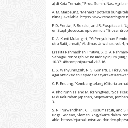
a) di Kota Ternate,” Pros. Semin. Nas. Agribi
A. M. Marpaung, “Menakar potensi bunga telan
nline]. Available: https://www.researchgate
F. D. Pertiwi, F. Rezaldi, and R. Puspitasari, 
eri Staphylococcus epidermidis,” Biosaintropis 
D. A. Kunti Mulangsri, “93 Penyuluhan Pem
utra Baiti Jannati,” Abdimas Unwahas, vol. 4, 
Ersalita Rahmadhani Pratiwi, S. O. A. Rahmanda
Sebagai Pencegah Acute Kidney Injury (AKI),” C
10.37148/comphijournal.v1i2.16.
E. S. Wahyuningsih, N. S. Gunarti, L. Fikayu
agai Antioksidan Kepada Masyarakat Karawang,” 
C. P. Endang, “Kembang telang (Clitoria ternat
A. Khoirunnisa and M. Ikaningtyas, “Sosial
M di Kelurahan Japanan, Mojowarno, Jombang,” 
3.
S. N. Purwandhani, C. T. Kusumastuti, and 
Boga Godean, Sleman, Yogyakarta dalam Pengo
able: https://ejurnal.unisri.ac.id/index.php