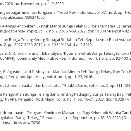
snis 2020, no. November, pp. 1–9, 2020.
g sebagai minuman fungsional,” Food Rev. Indones., vol. XV, no. 2, pp. 1–6,
.net/publication/339241666
“Uji Aktivitas Antibakteri Ekstrak Etanol Bunga Telang (Clitoria ternatea L.) Ter
(Bioscience-Tropic), vol. 7, no. 2, pp. 57–68, 2022, doi: 10.33474/e-jbst.v7i2.
buatan Bunga Telang Kering Sebagai Seduhan Teh Kepada Anak Panti Asuhan
no. 2, pp. 2017–2020, 2019, doi: 10.31942/abd.v4i2.3010.
ni, A. R. Ibrahim, and I. Isbandiyah, “Potensi Ekstrak Bunga Telang (Clitoria 
oMPHI J. Community Med. Public Heal. Indones. J., vol. 1, no. 2, pp. 92–100, 2
niar, P. Agustina, and E. Abriyani, “Manfaat Minum Teh Bunga Telang Dan Teh 
J. Pengabdi. Kpd. Masy., vol. 4, no. 1, pp. 1–23, 2016.
ea L.): pemanfaatan dan bioaktivitas,” EduMatSains, vol. 4, no. 2, pp. 111–124,
isasi Pengolahan Bunga Telang dan Branding Packaging Bunga Telang Bagi P
NEAR J. Pengabdi. Kpd. Masy., vol. 3, no. 1, pp. 16–21, 2023, doi: 10.32877/n
S. Indroprahasto, “Program Kemitraan Masyarakat Bagi Kelompok Wanita Tan
lahan Bunga Telang,” Senadimas II, no. September, pp. 83–89, 2019, [Onlin
/sndms/article/view/3230