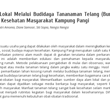
Lokal Melalui Budidaya Tananaman Telang (Bu
n Kesehatan Masyarakat Kampung Pangi
Sutri Amonia, Disne Samosir, Siti Sopia, Nengsi Nengsi
uatu usaha yang dapat dilakukan oleh masyarakat dalam meningkatkan k
, sosial, budaya mapun kesehatan. Kampung Pangi merupakan salah satu
anfaatan potensi alam masih dapat di gunakan terutama dalam perkara
n ini adalah memberikan edukasi dan pemahaman kepada masyaraka
g rumah. Metode pelaksanaan pengabdian di mulai dari observasi, wa
pat atau media tanaman telang dalam jangka waktu satu minggu. Hasil
ya pemanfaatan lahan kosong rumah melalui budidaya tanaman telang, me
at budidaya tanaman telang bagi kesehatan, memberikan bagaimana cara 
at-obatan bagi masyarakat. Memanfaatkan sumber daya alam lokal dan p
an dapat dijadikan sebagai media berkarya bagi masyarakat, seperti 
leh masyarakat. Manfaat tanaman telang sangat baik kesehatan selain man
at menjadi rutinitas kegiatan bagi masyarakat dalam kesehariannya. Di
kat guna memenuhi kebutuhan obat-obatan tradisional.