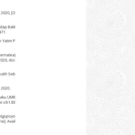
 2020, [O
hadap Bakt
471.
 Yatim P
ternatea)
020, doi:
Putih Seb
 2020.
elaku UMK
r.v3i1.83
i Ngupoyo
e]. Avail