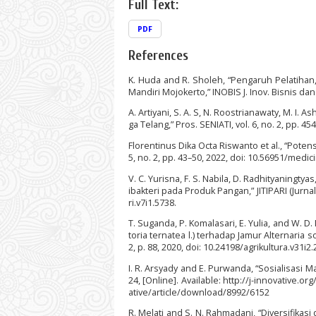
Full Text:
PDF
References
K. Huda and R. Sholeh, “Pengaruh Pelatihan
Mandiri Mojokerto,” INOBIS J. Inov. Bisnis dan 
A. Artiyani, S. A. S, N. Roostrianawaty, M. I
ga Telang,” Pros. SENIATI, vol. 6, no. 2, pp. 45
Florentinus Dika Octa Riswanto et al., “Poten
5, no. 2, pp. 43–50, 2022, doi: 10.56951/medic
V. C. Yurisna, F. S. Nabila, D. Radhityaningtya
ibakteri pada Produk Pangan,” JITIPARI (Jurnal 
ri.v7i1.5738.
T. Suganda, P. Komalasari, E. Yulia, and W. D
toria ternatea l.) terhadap Jamur Alternaria 
2, p. 88, 2020, doi: 10.24198/agrikultura.v31i2
I. R. Arsyady and E. Purwanda, “Sosialisasi Ma
24, [Online]. Available: http://j-innovative.
ative/article/download/8992/6152
R. Melati and S. N. Rahmadani, “Diversifika