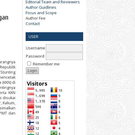
Editorial Team and Reviewers
Author Guidlines
Focus and Scope
gan
Author Fee
Contact
,
USER
Username
Password
urangnya
Remember me
Republik
Stunting
mencetak
 (KKN) di
ntingnya
erta KKN
 disukai
, Kalium,
simalkan
 PMT dan