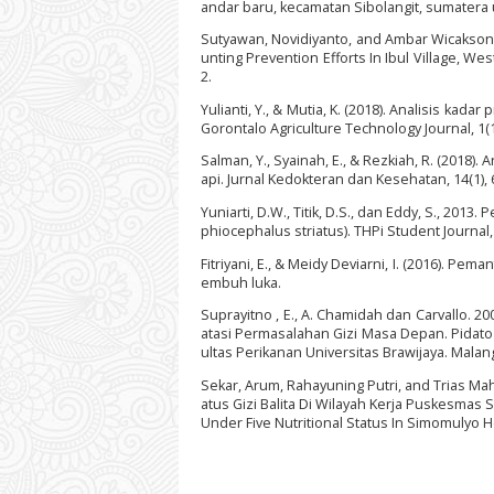
andar baru, kecamatan Sibolangit, sumatera u
Sutyawan, Novidiyanto, and Ambar Wicaksono. 
unting Prevention Efforts In Ibul Village, We
2.
Yulianti, Y., & Mutia, K. (2018). Analisis k
Gorontalo Agriculture Technology Journal, 1(1
Salman, Y., Syainah, E., & Rezkiah, R. (2018
api. Jurnal Kedokteran dan Kesehatan, 14(1), 
Yuniarti, D.W., Titik, D.S., dan Eddy, S., 2
phiocephalus striatus). THPi Student Journal,
Fitriyani, E., & Meidy Deviarni, I. (2016). P
embuh luka.
Suprayitno , E., A. Chamidah dan Carvallo. 
atasi Permasalahan Gizi Masa Depan. Pidato
ultas Perikanan Universitas Brawijaya. Malan
Sekar, Arum, Rahayuning Putri, and Trias M
atus Gizi Balita Di Wilayah Kerja Puskesma
Under Five Nutritional Status In Simomulyo H