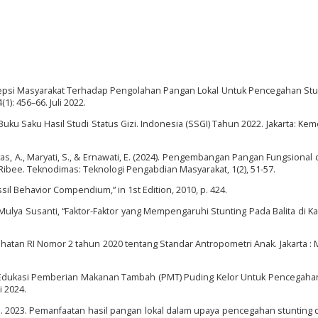
ersepsi Masyarakat Terhadap Pengolahan Pangan Lokal Untuk Pencegahan Stun
1): 456–66. Juli 2022.
 Saku Hasil Studi Status Gizi. Indonesia (SSGI) Tahun 2022. Jakarta: Kem
tyas, A., Maryati, S., & Ernawati, E. (2024). Pengembangan Pangan Fungsional
bee. Teknodimas: Teknologi Pengabdian Masyarakat, 1(2), 51-57.
ssil Behavior Compendium,” in 1st Edition, 2010, p. 424.
Mulya Susanti, “Faktor-Faktor yang Mempengaruhi Stunting Pada Balita di 
atan RI Nomor 2 tahun 2020 tentang Standar Antropometri Anak. Jakarta : 
023. Edukasi Pemberian Makanan Tambah (PMT) Puding Kelor Untuk Pencegaha
i 2024.
i. 2023. Pemanfaatan hasil pangan lokal dalam upaya pencegahan stunting 