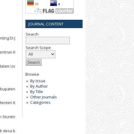
JOURNAL CONTENT
Search
ting Di J
Search Scope
entrian K
 dalam Us
Browse
By Issue
By Author
Kabupaten
By Title
Other Journals
Categories
Menteri K
n Stuntin
di desa b