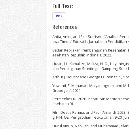
Full Text:
PDF
References
Anita, Anita, and Eko Sutrisno. “Analisis P
awa Timur.” Edukatif : Jurnal Ilmu Pendidikan 4(
Badan Kebijakan Pembangunan Kesehatan. Buku
esehatan Republik. Indonsia; 2022.
Husin, H., Kamal, M., Maliza, N. O., Hayuning
aha Pencegahan Stunting di Gampong Suak Ri
Arthur J. Boucot and George O. Poinar Jr., “Fo
Yuwanti, F. Mahanani Mulyaningrum, and M. 
Grobogan”, 2021.
Permenkes RI. 2020. Peraturan Menteri Keseh
esehatan RI.
Fitri, Destia Rahma, and Fadli Afriandi. 2
g. PINTOE: Pengabdian Teuku Umar. 9-20. Jun
Hurul Ainun, Nabiilah, and Muhammad Jailan