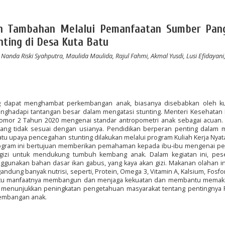
n Tambahan Melalui Pemanfaatan Sumber Pan
ting di Desa Kuta Batu
Nanda Riski Syahputra, Maulida Maulida, Rajul Fahmi, Akmal Yusdi, Lusi Efidayani
ng dapat menghambat perkembangan anak, biasanya disebabkan oleh k
enghadapi tantangan besar dalam mengatasi stunting. Menteri Kesehatan 
omor 2 Tahun 2020 mengenai standar antropometri anak sebagai acuan. 
 yang tidak sesuai dengan usianya. Pendidikan berperan penting dalam 
atu upaya pencegahan stunting dilakukan melalui program Kuliah Kerja Nyata
Program ini bertujuan memberikan pemahaman kepada ibu-ibu mengenai pe
izi untuk mendukung tumbuh kembang anak. Dalam kegiatan ini, pes
nakan bahan dasar ikan gabus, yang kaya akan gizi. Makanan olahan ini
dung banyak nutrisi, seperti, Protein, Omega 3, Vitamin A, Kalsium, Fosfor
 satu manfaatnya membangun dan menjaga kekuatan dan membantu memak
ini menunjukkan peningkatan pengetahuan masyarakat tentang pentingnya
embangan anak.