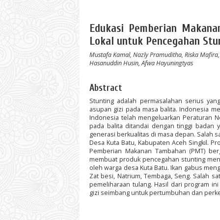
Edukasi Pemberian Makana
Lokal untuk Pencegahan Stun
Mustafa Kamal, Nazly Pramuditha, Riska Mafira, 
Hasanuddin Husin, Afwa Hayuningtyas
Abstract
Stunting adalah permasalahan serius ya
asupan gizi pada masa balita. Indonesia m
Indonesia telah mengeluarkan Peraturan N
pada balita ditandai dengan tinggi badan
generasi berkualitas di masa depan. Salah s
Desa Kuta Batu, Kabupaten Aceh Singkil. 
Pemberian Makanan Tambahan (PMT) berg
membuat produk pencegahan stunting menggu
oleh warga desa Kuta Batu. Ikan gabus mengan
Zat besi, Natrium, Tembaga, Seng. Salah
pemeliharaan tulang. Hasil dari program 
gizi seimbang untuk pertumbuhan dan perk