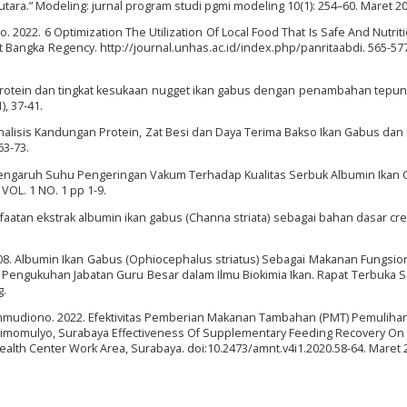
tara.” Modeling: jurnal program studi pgmi modeling 10(1): 254–60. Maret 20
2022. 6 Optimization The Utilization Of Local Food That Is Safe And Nutriti
st Bangka Regency. http://journal.unhas.ac.id/index.php/panritaabdi. 565-577.
adar protein dan tingkat kesukaan nugget ikan gabus dengan penambahan tepun
), 37-41.
). Analisis Kandungan Protein, Zat Besi dan Daya Terima Bakso Ikan Gabus dan
63-73.
013. Pengaruh Suhu Pengeringan Vakum Terhadap Kualitas Serbuk Albumin Ikan
 VOL. 1 NO. 1 pp 1-9.
emanfaatan ekstrak albumin ikan gabus (Channa striata) sebagai bahan dasar c
2008. Albumin Ikan Gabus (Ophiocephalus striatus) Sebagai Makanan Fungsi
 Pengukuhan Jabatan Guru Besar dalam Ilmu Biokimia Ikan. Rapat Terbuka S
g.
ahmudiono. 2022. Efektivitas Pemberian Makanan Tambahan (PMT) Pemuliha
s Simomulyo, Surabaya Effectiveness Of Supplementary Feeding Recovery On
ealth Center Work Area, Surabaya. doi:10.2473/amnt.v4i1.2020.58-64. Maret 