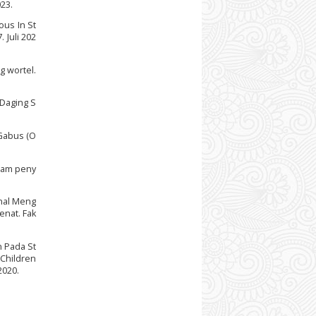
23.
ous In St
 Juli 202
g wortel.
 Daging S
 Gabus (O
ream peny
onal Meng
enat. Fak
n Pada St
 Children
2020.