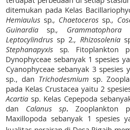
ditemukan pada Kelas Bacillariophy
Hemiaulus
sp
., Chaetoceros
sp
., Co
Guinardia
sp
., Grammatophor
Leptocylindrus
sp 2
., Rhizosolenia
s
Stephanapyxis
sp
.
Fitoplankton p
Dynophyceae sebanyak 1 spesies y
Cyanophyceae sebanyak 3 spesies 
sp., dan
Trichodesmium
sp. Zoopl
pada Kelas Crustacea yaitu 2 spesie
Acartia
sp. Kelas Cepepoda sebanyak
dan
Calanus sp
.
Zooplankton p
Maxillopoda sebanyak 1 spesies y
kualitas perairan di Desa Rigaih mem