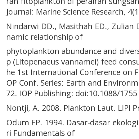
ran fitoplankton di perairan sungsa
Journal: Marine Science Research, 4(1
Nindarwi DD., Masithah ED., Zulian 
namic relationship of
phytoplankton abundance and diversi
p (Litopenaeus vannamei) feed consu
he 1st International Conference on F
OP Conf. Series: Earth and Environm
72. IOP Publishing: doi:10.1088/175
Nontji, A. 2008. Plankton Laut. LIPI P
Odum EP. 1994. Dasar-dasar ekologi,
ri Fundamentals of