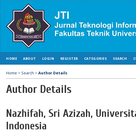
HOME
ABOUT
LOGIN
REGISTER
CATEGORIES
SEARCH
C
Home
>
Search
>
Author Details
Author Details
Nazhifah, Sri Azizah, Universi
Indonesia