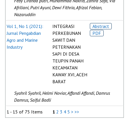
Feby Liranda putri, Muhammad Nakrib, Zahira Sofa, Via
Afriliani, Putri Ayuni, Dewi Fithria, Afrizal Febian,
Nazaruddin
Vol 1, No 1 (2021):
INTEGRASI
Abstract
Jurnal Pengabdian
PERKEBUNAN
PDF
Agro and Marine
SAWIT DAN
Industry
PETERNAKAN
SAPI DI DESA
TEUPIN PANAH
KECAMATAN
KAWAY XVI, ACEH
BARAT
Syahril Syahril, Helmi Noviar, Affandi Affandi, Damrus
Damrus, Saiful Badli
1 - 15 of 75 Items
1
2
3
4
5
>
>>