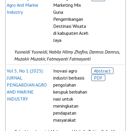
Agro And Marine
Marketing Mix
Industry
Guna
Pengembangan
Destinasi Wisata
di kabupaten Aceh
Jaya
Yusnaidi Yusnaidi, Nabila Hilmy Zhafira, Damrus Damrus,
Muzakir Muzakir, Fatmayanti Fatmayanti
Vol 5, No 1 (2025):
Inovasi agro
Abstract
JURNAL
industri berbasis
PDF
PENGABDIAN AGRO
pengolahan
AND MARINE
kerupuk berbahan
INDUSTRY
nasi untuk
meningkatan
pendapatan
masyarakat