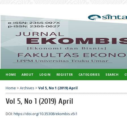
HOME
ABOUT
LOGIN
REGISTER
CATEGORIES
SEARCH
C
Home
>
Archives
>
Vol 5, No 1 (2019) April
Vol 5, No 1 (2019) April
DOI:
https://doi.org/10.35308/ekombis.v5i1