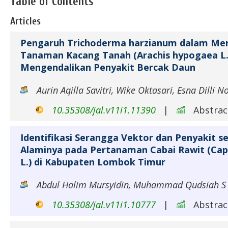
Table of Contents
Articles
Pengaruh Trichoderma harzianum dalam Men
Tanaman Kacang Tanah (Arachis hypogaea L.
Mengendalikan Penyakit Bercak Daun
Aurin Aqilla Savitri, Wike Oktasari, Esna Dilli N
10.35308/jal.v11i1.11390
|
Abstract
Identifikasi Serangga Vektor dan Penyakit s
Alaminya pada Pertanaman Cabai Rawit (Cap
L.) di Kabupaten Lombok Timur
Abdul Halim Mursyidin, Muhammad Qudsiah S
10.35308/jal.v11i1.10777
|
Abstract