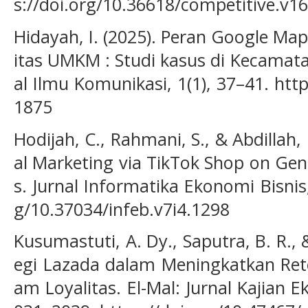
s://doi.org/10.36618/competitive.v16
Hidayah, I. (2025). Peran Google Ma
itas UMKM : Studi kasus di Kecamatan
al Ilmu Komunikasi, 1(1), 37–41. http
1875
Hodijah, C., Rahmani, S., & Abdillah, 
al Marketing via TikTok Shop on Gen
s. Jurnal Informatika Ekonomi Bisnis,
g/10.37034/infeb.v7i4.1298
Kusumastuti, A. Dy., Saputra, B. R., &
egi Lazada dalam Meningkatkan Rete
am Loyalitas. El-Mal: Jurnal Kajian E