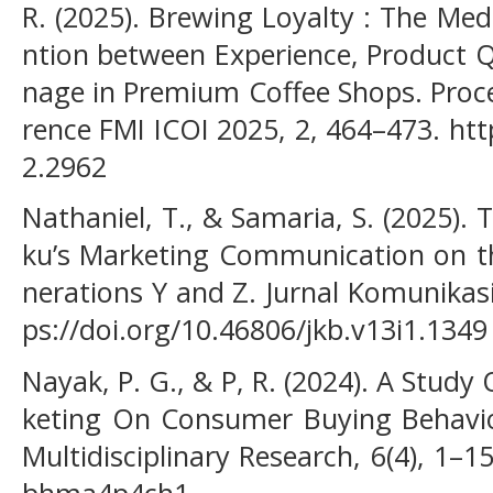
R. (2025). Brewing Loyalty : The Me
ntion between Experience, Product Q
nage in Premium Coffee Shops. Proce
rence FMI ICOI 2025, 2, 464–473. htt
2.2962
Nathaniel, T., & Samaria, S. (2025).
ku’s Marketing Communication on th
nerations Y and Z. Jurnal Komunikasi
ps://doi.org/10.46806/jkb.v13i1.1349
Nayak, P. G., & P, R. (2024). A Stud
keting On Consumer Buying Behaviou
Multidisciplinary Research, 6(4), 1–1
bhma4p4ch1