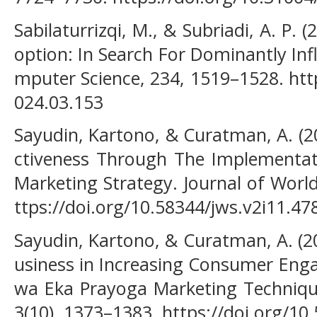
Sabilaturrizqi, M., & Subriadi, A. P. 
option: In Search For Dominantly Inf
mputer Science, 234, 1519–1528. http
024.03.153
Sayudin, Kartono, & Curatman, A. (20
ctiveness Through The Implementati
Marketing Strategy. Journal of World
ttps://doi.org/10.58344/jws.v2i11.47
Sayudin, Kartono, & Curatman, A. (2
usiness in Increasing Consumer En
wa Eka Prayoga Marketing Technique
3(10), 1373–1383. https://doi.org/10