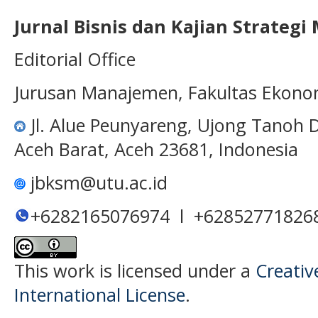
Jurnal Bisnis dan Kajian Strateg
Editorial Office
Jurusan Manajemen, Fakultas Ekono
Jl. Alue Peunyareng, Ujong Tanoh
Aceh Barat, Aceh 23681, Indonesia
jbksm@utu.ac.id
+6282165076974 l +62852771826
This work is licensed under a
Creativ
International License
.