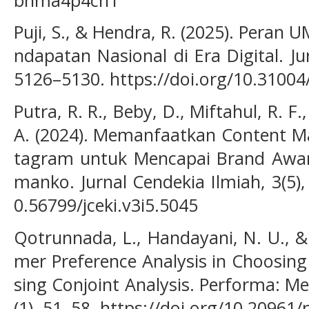
Puji, S., & Hendra, R. (2025). Pera
ndapatan Nasional di Era Digital. J
5126–5130. https://doi.org/10.31004
Putra, R. R., Beby, D., Miftahul, R. F.
A. (2024). Memanfaatkan Content Ma
tagram untuk Mencapai Brand Awar
manko. Jurnal Cendekia Ilmiah, 3(5),
0.56799/jceki.v3i5.5045
Qotrunnada, L., Handayani, N. U., &
mer Preference Analysis in Choosin
sing Conjoint Analysis. Performa: Me
(1), 51–58. https://doi.org/10.20961