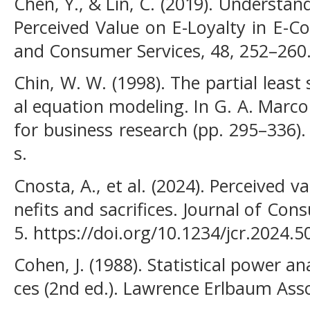
Chen, Y., & Lin, C. (2019). Understa
Perceived Value on E-Loyalty in E-C
and Consumer Services, 48, 252–260
Chin, W. W. (1998). The partial leas
al equation modeling. In G. A. Marc
for business research (pp. 295–336)
s.
Cnosta, A., et al. (2024). Perceived 
nefits and sacrifices. Journal of Co
5. https://doi.org/10.1234/jcr.2024.5
Cohen, J. (1988). Statistical power an
ces (2nd ed.). Lawrence Erlbaum Asso