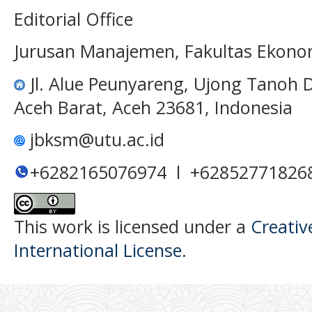
Editorial Office
Jurusan Manajemen, Fakultas Ekono
Jl. Alue Peunyareng, Ujong Tanoh
Aceh Barat, Aceh 23681, Indonesia
jbksm@utu.ac.id
+6282165076974 l +62852771826
This work is licensed under a
Creativ
International License
.