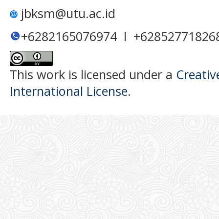
jbksm@utu.ac.id
+6282165076974 l +62852771826
This work is licensed under a
Creativ
International License
.