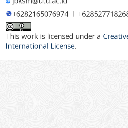
jbksm@utu.ac.id
+6282165076974 l +62852771826
This work is licensed under a
Creativ
International License
.