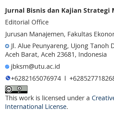
Jurnal Bisnis dan Kajian Strateg
Editorial Office
Jurusan Manajemen, Fakultas Ekono
Jl. Alue Peunyareng, Ujong Tanoh
Aceh Barat, Aceh 23681, Indonesia
jbksm@utu.ac.id
+6282165076974 l +62852771826
This work is licensed under a
Creativ
International License
.