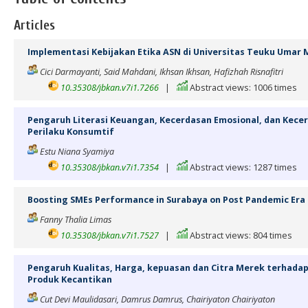
Articles
Implementasi Kebijakan Etika ASN di Universitas Teuku Umar
Cici Darmayanti, Said Mahdani, Ikhsan Ikhsan, Hafizhah Risnafitri
10.35308/jbkan.v7i1.7266
|
Abstract views: 1006 times
Pengaruh Literasi Keuangan, Kecerdasan Emosional, dan Kecer
Perilaku Konsumtif
Estu Niana Syamiya
10.35308/jbkan.v7i1.7354
|
Abstract views: 1287 times
Boosting SMEs Performance in Surabaya on Post Pandemic Era
Fanny Thalia Limas
10.35308/jbkan.v7i1.7527
|
Abstract views: 804 times
Pengaruh Kualitas, Harga, kepuasan dan Citra Merek terhada
Produk Kecantikan
Cut Devi Maulidasari, Damrus Damrus, Chairiyaton Chairiyaton