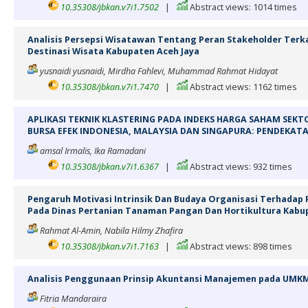
10.35308/jbkan.v7i1.7502
|
Abstract views: 1014 times
Analisis Persepsi Wisatawan Tentang Peran Stakeholder Terka
Destinasi Wisata Kabupaten Aceh Jaya
yusnaidi yusnaidi, Mirdha Fahlevi, Muhammad Rahmat Hidayat
10.35308/jbkan.v7i1.7470
|
Abstract views: 1162 times
APLIKASI TEKNIK KLASTERING PADA INDEKS HARGA SAHAM SEKT
BURSA EFEK INDONESIA, MALAYSIA DAN SINGAPURA: PENDEKATA
amsal Irmalis, Ika Ramadani
10.35308/jbkan.v7i1.6367
|
Abstract views: 932 times
Pengaruh Motivasi Intrinsik Dan Budaya Organisasi Terhadap P
Pada Dinas Pertanian Tanaman Pangan Dan Hortikultura Kabu
Rahmat Al-Amin, Nabila Hilmy Zhafira
10.35308/jbkan.v7i1.7163
|
Abstract views: 898 times
Analisis Penggunaan Prinsip Akuntansi Manajemen pada UMK
Fitria Mandaraira