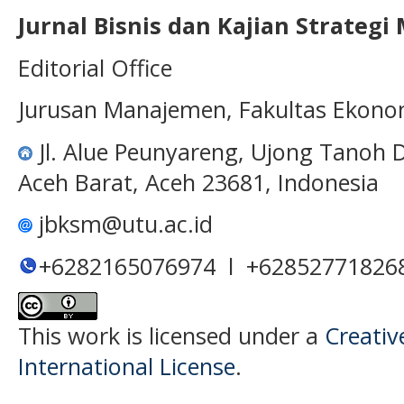
Jurnal Bisnis dan Kajian Strateg
Editorial Office
Jurusan Manajemen, Fakultas Ekono
Jl. Alue Peunyareng, Ujong Tanoh
Aceh Barat, Aceh 23681, Indonesia
jbksm@utu.ac.id
+6282165076974 l +62852771826
This work is licensed under a
Creativ
International License
.