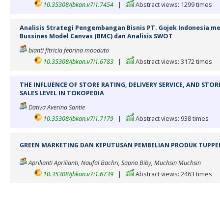
10.35308/jbkan.v7i1.7454
|
Abstract views: 1299 times
Analisis Strategi Pengembangan Bisnis PT. Gojek Indonesia m
Bussines Model Canvas (BMC) dan Analisis SWOT
bianti fitricia febrina mooduto
10.35308/jbkan.v7i1.6783
|
Abstract views: 3172 times
THE INFLUENCE OF STORE RATING, DELIVERY SERVICE, AND ST
SALES LEVEL IN TOKOPEDIA
Dativa Averina Santie
10.35308/jbkan.v7i1.7179
|
Abstract views: 938 times
GREEN MARKETING DAN KEPUTUSAN PEMBELIAN PRODUK TUPP
Aprilianti Aprilianti, Naufal Bachri, Sapna Biby, Muchsin Muchsin
10.35308/jbkan.v7i1.6739
|
Abstract views: 2463 times