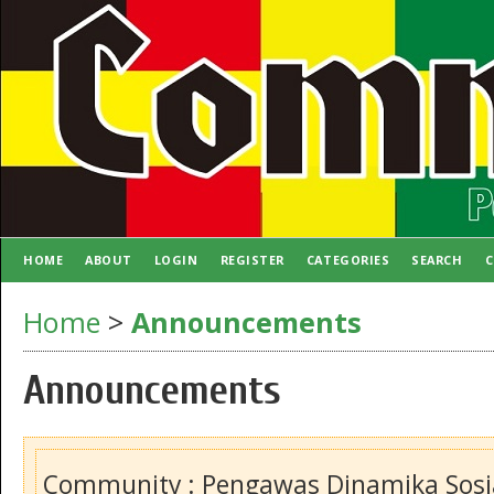
HOME
ABOUT
LOGIN
REGISTER
CATEGORIES
SEARCH
C
AUTHOR GUIDELINES
Home
>
Announcements
Announcements
Community : Pengawas Dinamika Sosia