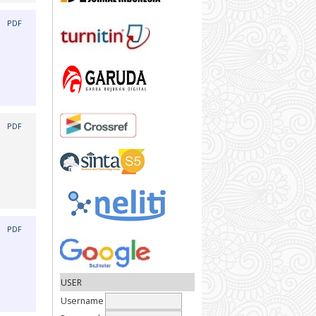
|
PDF
|
PDF
|
PDF
USER
Username