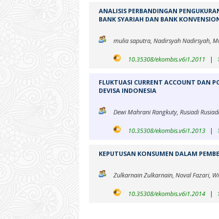
ANALISIS PERBANDINGAN PENGUKURAN
BANK SYARIAH DAN BANK KONVENSIO
mulia saputra, Nadirsyah Nadirsyah, 
10.35308/ekombis.v6i1.2011
|
FLUKTUASI CURRENT ACCOUNT DAN 
DEVISA INDONESIA
Dewi Mahrani Rangkuty, Rusiadi Rusiad
10.35308/ekombis.v6i1.2013
|
KEPUTUSAN KONSUMEN DALAM PEMBELI
Zulkarnain Zulkarnain, Noval Fazari, W
10.35308/ekombis.v6i1.2014
|