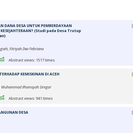
AN DANA DESA UNTUK PEMBERDAYAAN
SEJAHTERAAN? (Studi pada Desa Trutup
an)
seh, Fitriyah Dwi Febriana
Abstract views: 1517 times
TERHADAP KEMISKINAN DI ACEH
ti, Muhammad Ilhamsyah Siregar
Abstract views: 941 times
ANGUNAN DESA