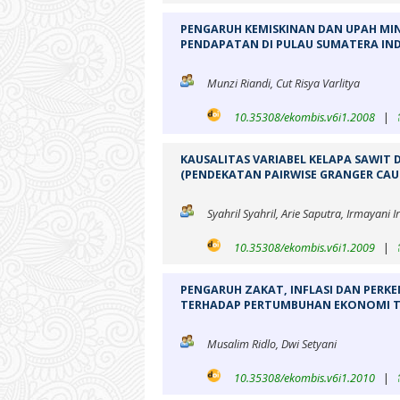
PENGARUH KEMISKINAN DAN UPAH MI
PENDAPATAN DI PULAU SUMATERA IN
Munzi Riandi, Cut Risya Varlitya
10.35308/ekombis.v6i1.2008
|
KAUSALITAS VARIABEL KELAPA SAWIT 
(PENDEKATAN PAIRWISE GRANGER CAUS
Syahril Syahril, Arie Saputra, Irmayani 
10.35308/ekombis.v6i1.2009
|
PENGARUH ZAKAT, INFLASI DAN PERK
TERHADAP PERTUMBUHAN EKONOMI TAH
Musalim Ridlo, Dwi Setyani
10.35308/ekombis.v6i1.2010
|