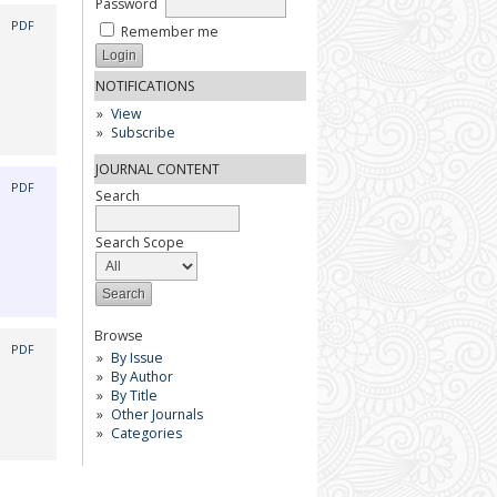
Password
|
PDF
Remember me
NOTIFICATIONS
View
Subscribe
JOURNAL CONTENT
|
PDF
Search
Search Scope
Browse
|
PDF
By Issue
By Author
By Title
Other Journals
Categories