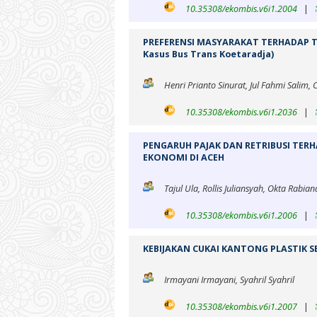
10.35308/ekombis.v6i1.2004
|
PREFERENSI MASYARAKAT TERHADAP T
Kasus Bus Trans Koetaradja)
Henri Prianto Sinurat, Jul Fahmi Salim, 
10.35308/ekombis.v6i1.2036
|
PENGARUH PAJAK DAN RETRIBUSI TE
EKONOMI DI ACEH
Tajul Ula, Rollis Juliansyah, Okta Rabia
10.35308/ekombis.v6i1.2006
|
KEBIJAKAN CUKAI KANTONG PLASTIK 
Irmayani Irmayani, Syahril Syahril
10.35308/ekombis.v6i1.2007
|