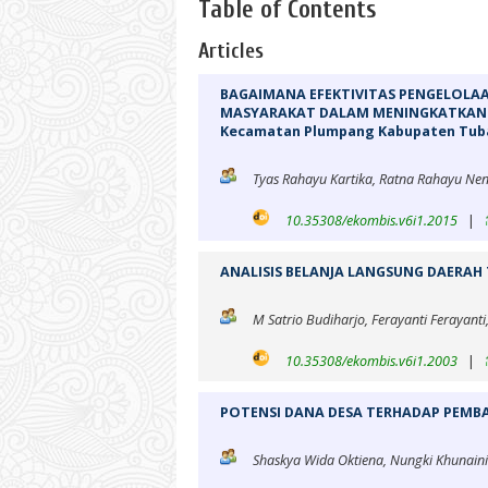
Table of Contents
Articles
BAGAIMANA EFEKTIVITAS PENGELOLA
MASYARAKAT DALAM MENINGKATKAN KE
Kecamatan Plumpang Kabupaten Tub
Tyas Rahayu Kartika, Ratna Rahayu Neng
10.35308/ekombis.v6i1.2015
|
ANALISIS BELANJA LANGSUNG DAERAH 
M Satrio Budiharjo, Ferayanti Ferayan
10.35308/ekombis.v6i1.2003
|
POTENSI DANA DESA TERHADAP PEMB
Shaskya Wida Oktiena, Nungki Khunaini