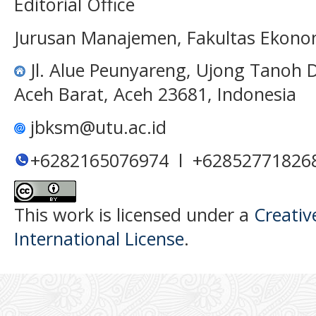
Editorial Office
Jurusan Manajemen, Fakultas Ekono
Jl. Alue Peunyareng, Ujong Tanoh
Aceh Barat, Aceh 23681, Indonesia
jbksm@utu.ac.id
+6282165076974 l +62852771826
This work is licensed under a
Creativ
International License
.