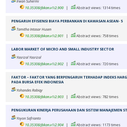
Irwan Suhermi
10.35308/jbkan.v1i2.900
|
Abstract views: 1314 times
PENGARUH EFISIENSI BIAYA PERBANKAN DI KAWASAN ASEAN- 5
Tamitha Intasar Husen
10.35308/jbkan.v1i2.901
|
Abstract views: 758 times
LABOR MARKET OF MICRO AND SMALL INDUSTRY SECTOR
Yasrizal Yasrizal
10.35308/jbkan.v1i2.902
|
Abstract views: 720 times
FAKTOR – FAKTOR YANG BERPENGARUH TERHADAP INDEKS HA
PADA BURSA EFEK INDONESIA
Yohandes Rabiqy
10.35308/jbkan.v1i2.903
|
Abstract views: 782 times
PENGUKURAN KINERJA PERUSAHAAN DAN SISTEM MANAJEMEN S
Yoyon Safrianto
10.35308/jbkan.v1i2.904
|
Abstract views: 1173 times