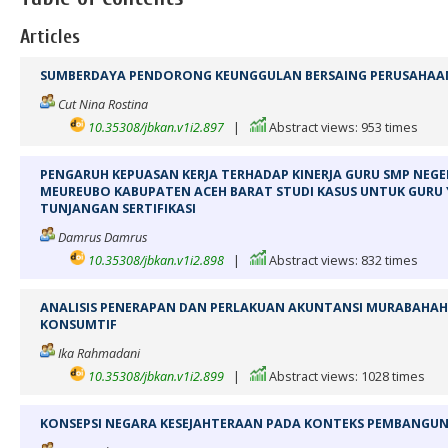
Articles
SUMBERDAYA PENDORONG KEUNGGULAN BERSAING PERUSAHAA
Cut Nina Rostina
10.35308/jbkan.v1i2.897
|
Abstract views: 953 times
PENGARUH KEPUASAN KERJA TERHADAP KINERJA GURU SMP NEG
MEUREUBO KABUPATEN ACEH BARAT STUDI KASUS UNTUK GURU
TUNJANGAN SERTIFIKASI
Damrus Damrus
10.35308/jbkan.v1i2.898
|
Abstract views: 832 times
ANALISIS PENERAPAN DAN PERLAKUAN AKUNTANSI MURABAHA
KONSUMTIF
Ika Rahmadani
10.35308/jbkan.v1i2.899
|
Abstract views: 1028 times
KONSEPSI NEGARA KESEJAHTERAAN PADA KONTEKS PEMBANGU