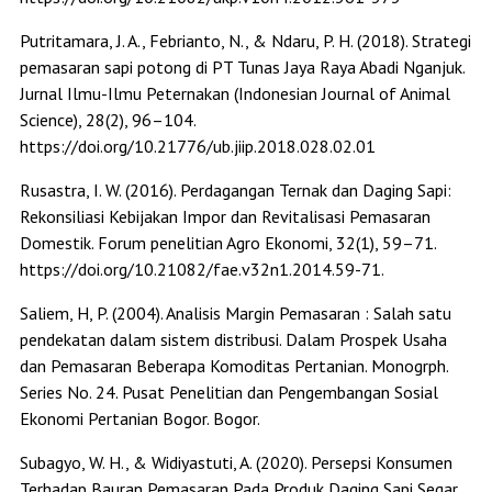
Putritamara, J. A., Febrianto, N., & Ndaru, P. H. (2018). Strategi
pemasaran sapi potong di PT Tunas Jaya Raya Abadi Nganjuk.
Jurnal Ilmu-Ilmu Peternakan (Indonesian Journal of Animal
Science), 28(2), 96–104.
https://doi.org/10.21776/ub.jiip.2018.028.02.01
Rusastra, I. W. (2016). Perdagangan Ternak dan Daging Sapi:
Rekonsiliasi Kebijakan Impor dan Revitalisasi Pemasaran
Domestik. Forum penelitian Agro Ekonomi, 32(1), 59–71.
https://doi.org/10.21082/fae.v32n1.2014.59-71.
Saliem, H, P. (2004). Analisis Margin Pemasaran : Salah satu
pendekatan dalam sistem distribusi. Dalam Prospek Usaha
dan Pemasaran Beberapa Komoditas Pertanian. Monogrph.
Series No. 24. Pusat Penelitian dan Pengembangan Sosial
Ekonomi Pertanian Bogor. Bogor.
Subagyo, W. H., & Widiyastuti, A. (2020). Persepsi Konsumen
Terhadap Bauran Pemasaran Pada Produk Daging Sapi Segar