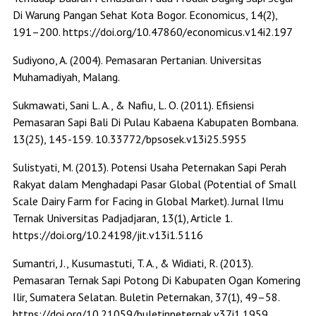
Di Warung Pangan Sehat Kota Bogor. Economicus, 14(2),
191–200. https://doi.org/10.47860/economicus.v14i2.197
Sudiyono, A. (2004). Pemasaran Pertanian. Universitas
Muhamadiyah, Malang.
Sukmawati, Sani L. A., & Nafiu, L. O. (2011). Efisiensi
Pemasaran Sapi Bali Di Pulau Kabaena Kabupaten Bombana.
13(25), 145-159. 10.33772/bpsosek.v13i25.5955
Sulistyati, M. (2013). Potensi Usaha Peternakan Sapi Perah
Rakyat dalam Menghadapi Pasar Global (Potential of Small
Scale Dairy Farm for Facing in Global Market). Jurnal Ilmu
Ternak Universitas Padjadjaran, 13(1), Article 1.
https://doi.org/10.24198/jit.v13i1.5116
Sumantri, J., Kusumastuti, T. A., & Widiati, R. (2013).
Pemasaran Ternak Sapi Potong Di Kabupaten Ogan Komering
Ilir, Sumatera Selatan. Buletin Peternakan, 37(1), 49–58.
https://doi.org/10.21059/buletinpeternak.v37i1.1959