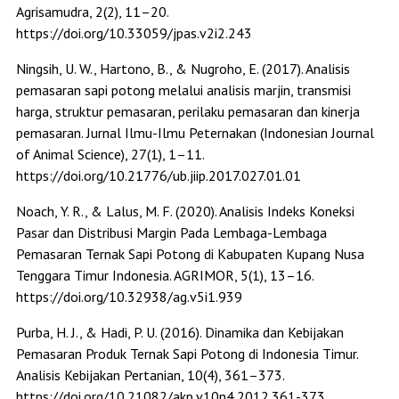
Agrisamudra, 2(2), 11–20.
https://doi.org/10.33059/jpas.v2i2.243
Ningsih, U. W., Hartono, B., & Nugroho, E. (2017). Analisis
pemasaran sapi potong melalui analisis marjin, transmisi
harga, struktur pemasaran, perilaku pemasaran dan kinerja
pemasaran. Jurnal Ilmu-Ilmu Peternakan (Indonesian Journal
of Animal Science), 27(1), 1–11.
https://doi.org/10.21776/ub.jiip.2017.027.01.01
Noach, Y. R., & Lalus, M. F. (2020). Analisis Indeks Koneksi
Pasar dan Distribusi Margin Pada Lembaga-Lembaga
Pemasaran Ternak Sapi Potong di Kabupaten Kupang Nusa
Tenggara Timur Indonesia. AGRIMOR, 5(1), 13–16.
https://doi.org/10.32938/ag.v5i1.939
Purba, H. J., & Hadi, P. U. (2016). Dinamika dan Kebijakan
Pemasaran Produk Ternak Sapi Potong di Indonesia Timur.
Analisis Kebijakan Pertanian, 10(4), 361–373.
https://doi.org/10.21082/akp.v10n4.2012.361-373