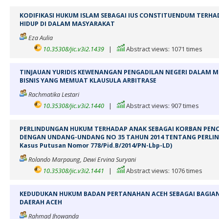
KODIFIKASI HUKUM ISLAM SEBAGAI IUS CONSTITUENDUM TERHA
HIDUP DI DALAM MASYARAKAT
Eza Aulia
10.35308/jic.v3i2.1439
|
Abstract views: 1071 times
TINJAUAN YURIDIS KEWENANGAN PENGADILAN NEGERI DALAM M
BISNIS YANG MEMUAT KLAUSULA ARBITRASE
Rachmatika Lestari
10.35308/jic.v3i2.1440
|
Abstract views: 907 times
PERLINDUNGAN HUKUM TERHADAP ANAK SEBAGAI KORBAN PEN
DENGAN UNDANG-UNDANG NO 35 TAHUN 2014 TENTANG PERLIN
Kasus Putusan Nomor 778/Pid.B/2014/PN-Lbp-LD)
Rolando Marpaung, Dewi Ervina Suryani
10.35308/jic.v3i2.1441
|
Abstract views: 1076 times
KEDUDUKAN HUKUM BADAN PERTANAHAN ACEH SEBAGAI BAGIAN
DAERAH ACEH
Rahmad Jhowanda