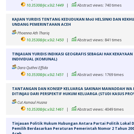
10.35308/jic.v3i2.1449
|
Abstract views: 740 times
KAJIAN YURIDIS TENTANG KEDUDUKAN MoU HELSINKI DAN KEK
UNDANG PEMERINTAHAN ACEH
Phoenna Ath Thariq
10.35308/jic.v3i2.1450
|
Abstract views: 841 times
TINJAUAN YURIDIS INDIKASI GEOGRAFIS SEBAGAI HAK KEKAYAA
INDIVIDUAL (KOMUNAL)
Dara Quthni Effida
10.35308/jic.v3i2.1451
|
Abstract views: 1769 times
TANTANGAN DAN KONSEP KELUARGA SAKINAH MAWADDAH WA R
DITINJAU DARI PERSPEKTIF HUKUM KELUARGA (STUDI KASUS PROV
Cut Asmaul Husna
10.35308/jic.v3i2.1461
|
Abstract views: 4049 times
Tinjauan Politik Hukum Hubungan Antara Partai Politik Lokal
Pemilih Berdasarkan Peraturan Pemerintah Nomor 2 Tahun 200
Aceh