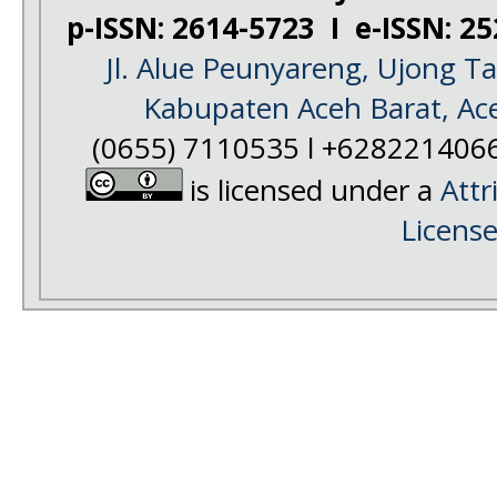
p-ISSN: 2614-5723 I e-ISSN: 2
Jl. Alue Peunyareng, Ujong 
Kabupaten Aceh Barat, Ac
(0655) 7110535 l +628221406
is licensed under a
Attr
Licens