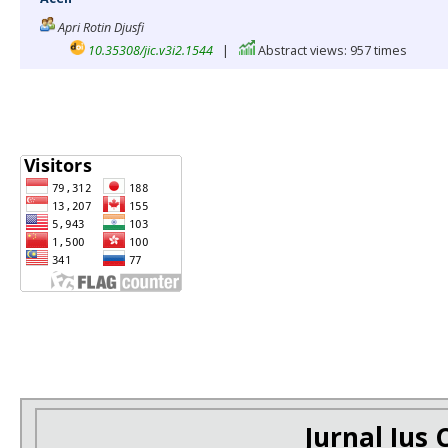
Apri Rotin Djusfi
10.35308/jic.v3i2.1544
|
Abstract views: 957 times
Jurnal Ius C