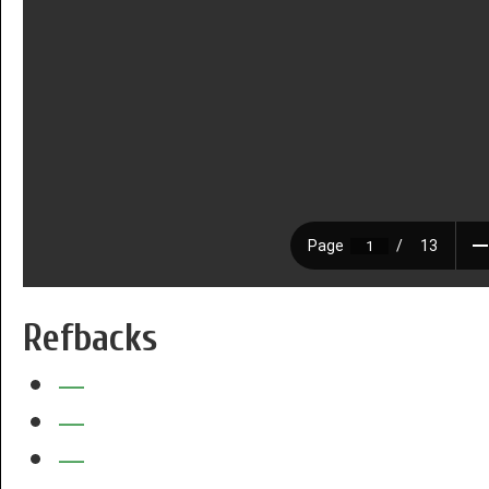
Refbacks
—
—
—