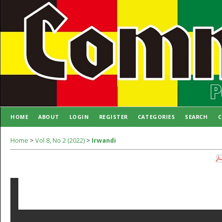
HOME
ABOUT
LOGIN
REGISTER
CATEGORIES
SEARCH
C
AUTHOR GUIDELINES
Home
>
Vol 8, No 2 (2022)
>
Irwandi