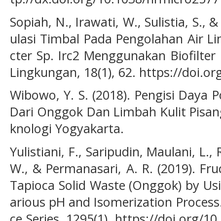
Sopiah, N., Irawati, W., Sulistia, S.,
ulasi Timbal Pada Pengolahan Air L
cter Sp. Irc2 Menggunakan Biofilter
Lingkungan, 18(1), 62. https://doi.or
Wibowo, Y. S. (2018). Pengisi Daya 
Dari Onggok Dan Limbah Kulit Pisang
knologi Yogyakarta.
Yulistiani, F., Saripudin, Maulani, L.
W., & Permanasari, A. R. (2019). Fr
Tapioca Solid Waste (Onggok) by Usi
arious pH and Isomerization Process.
ce Series, 1295(1). https://doi.org/