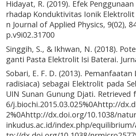
Hidayat, R. (2019). Efek Penggunaan 
rhadap Konduktivitas Ionik Elektrolit
n Journal of Applied Physics, 9(02), 8
p.v9i02.31700
Singgih, S., & Ikhwan, N. (2018). Pot
ganti Pasta Elektrolit Isi Baterai. Jur
Sobari, E. F. D. (2013). Pemanfaatan
radisiaca) sebagai Elektrolit pada Se
UIN Sunan Gunung Djati. Retrieved f
6/j.biochi.2015.03.025%0Ahttp://dx.
2%0Ahttp://dx.doi.org/10.1038/natu
inkudus.ac.id/index.php/equilibrium
tp://dx.doi.org/10.1038/nrmicro2577