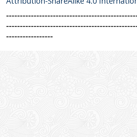
Attribution-ShareAlike 4.0 Internatio
-----------------------------------------------
-----------------------------------------------
-----------------