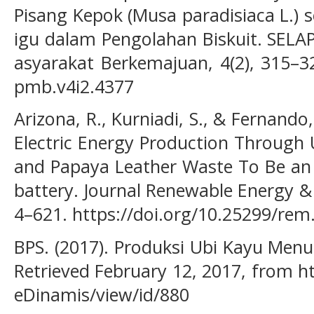
Pisang Kepok (Musa paradisiaca L.) 
igu dalam Pengolahan Biskuit. SEL
asyarakat Berkemajuan, 4(2), 315–32
pmb.v4i2.4377
Arizona, R., Kurniadi, S., & Fernando,
Electric Energy Production Through 
and Papaya Leather Waste To Be an 
battery. Journal Renewable Energy &
4–621. https://doi.org/10.25299/rem
BPS. (2017). Produksi Ubi Kayu Menur
Retrieved February 12, 2017, from h
eDinamis/view/id/880