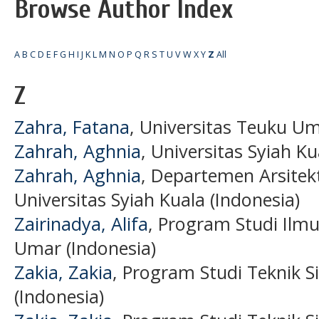
Browse Author Index
A
B
C
D
E
F
G
H
I
J
K
L
M
N
O
P
Q
R
S
T
U
V
W
X
Y
Z
All
Z
Zahra, Fatana
, Universitas Teuku Um
Zahrah, Aghnia
, Universitas Syiah Ku
Zahrah, Aghnia
, Departemen Arsitekt
Universitas Syiah Kuala (Indonesia)
Zairinadya, Alifa
, Program Studi Ilm
Umar (Indonesia)
Zakia, Zakia
, Program Studi Teknik S
(Indonesia)