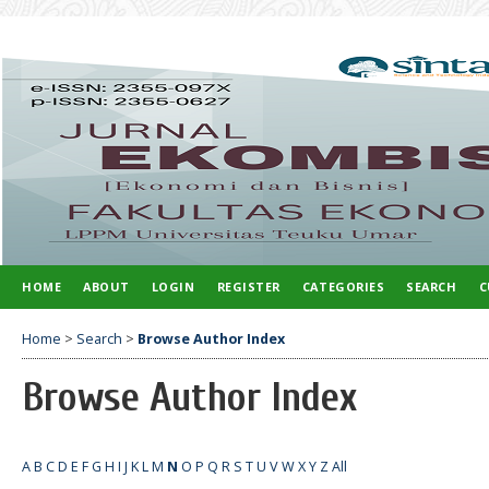
HOME
ABOUT
LOGIN
REGISTER
CATEGORIES
SEARCH
C
Home
>
Search
>
Browse Author Index
Browse Author Index
A
B
C
D
E
F
G
H
I
J
K
L
M
N
O
P
Q
R
S
T
U
V
W
X
Y
Z
All