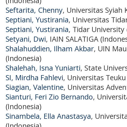
(Indonesia)
Seftarita, Chenny
, Universitas Syiah 
Septiani, Yustirania
, Universitas Tid
Septiani, Yustirania
, Tidar University
Setyani, Dwi
, IAIN SALATIGA (Indones
Shalahuddien, Ilham Akbar
, UIN Mau
(Indonesia)
Shalehah, Isna Yuniarti
, State Univer
SI, Mirdha Fahlevi
, Universitas Teuk
Siagian, Valentine
, Universitas Adven
Sianturi, Feri Zio Bernando
, Universi
(Indonesia)
Sinambela, Ella Anastasya
, Universi
(Indonesia)