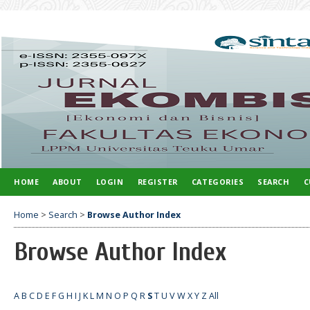
HOME
ABOUT
LOGIN
REGISTER
CATEGORIES
SEARCH
C
Home
>
Search
>
Browse Author Index
Browse Author Index
A
B
C
D
E
F
G
H
I
J
K
L
M
N
O
P
Q
R
S
T
U
V
W
X
Y
Z
All