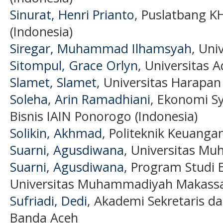
Sinurat, Henri Prianto
, Puslatbang K
(Indonesia)
Siregar, Muhammad Ilhamsyah
, Uni
Sitompul, Grace Orlyn
, Universitas 
Slamet, Slamet
, Universitas Harapan
Soleha, Arin Ramadhiani
, Ekonomi S
Bisnis IAIN Ponorogo (Indonesia)
Solikin, Akhmad
, Politeknik Keuang
Suarni, Agusdiwana
, Universitas M
Suarni, Agusdiwana
, Program Studi
Universitas Muhammadiyah Makassar
Sufriadi, Dedi
, Akademi Sekretaris 
Banda Aceh