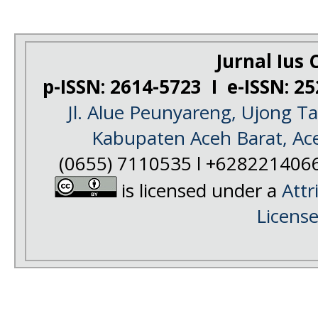
Jurnal Ius C
p-ISSN: 2614-5723 I e-ISSN: 2
Jl. Alue Peunyareng, Ujong 
Kabupaten Aceh Barat, Ac
(0655) 7110535 l +628221406
is licensed under a
Attr
Licens