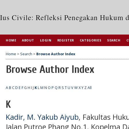
Ius Civile: Refleksi Penegakan Hukum 
HOME
ABOUT
LOGIN
REGISTER
CATEGORIES
SEARCH
C
Home
>
Search
>
Browse Author Index
Browse Author Index
A
B
C
D
E
F
G
H
I
J
K
L
M
N
O
P
Q
R
S
T
U
V
W
X
Y
Z
All
K
Kadir, M. Yakub Aiyub
, Fakultas Huk
Jalan Putroe Phang No.1, Kopelma Da