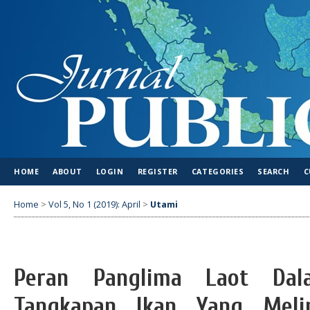
HOME
ABOUT
LOGIN
REGISTER
CATEGORIES
SEARCH
C
Home
>
Vol 5, No 1 (2019): April
>
Utami
Peran Panglima Laot Dal
Tangkapan Ikan Yang Meli