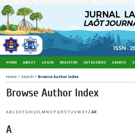
HOME
ABOUT
LOGIN
REGISTER
CATEGORIES
SEARCH
C
Home
>
Search
>
Browse Author Index
Browse Author Index
A
B
C
D
E
F
G
H
I
J
K
L
M
N
O
P
Q
R
S
T
U
V
W
X
Y
Z
All
A