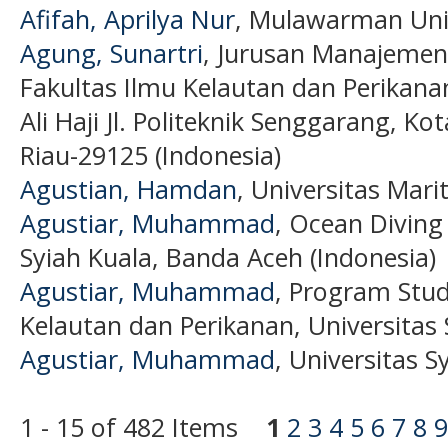
Afifah, Aprilya Nur
, Mulawarman Univ
Agung, Sunartri
, Jurusan Manajemen
Fakultas Ilmu Kelautan dan Perikanan
Ali Haji Jl. Politeknik Senggarang, 
Riau-29125 (Indonesia)
Agustian, Hamdan
, Universitas Marit
Agustiar, Muhammad
, Ocean Diving
Syiah Kuala, Banda Aceh (Indonesia)
Agustiar, Muhammad
, Program Stud
Kelautan dan Perikanan, Universitas 
Agustiar, Muhammad
, Universitas S
1 - 15 of 482 Items
1
2
3
4
5
6
7
8
9