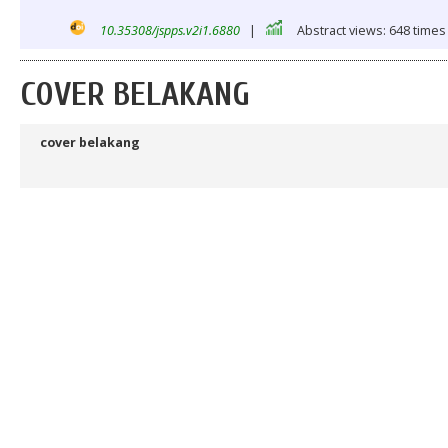
10.35308/jspps.v2i1.6880
|
Abstract views: 648 times
COVER BELAKANG
cover belakang