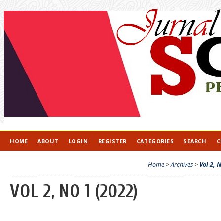
HOME
ABOUT
LOGIN
REGISTER
CATEGORIES
SEARCH
C
Home
>
Archives
>
Vol 2, 
VOL 2, NO 1 (2022)