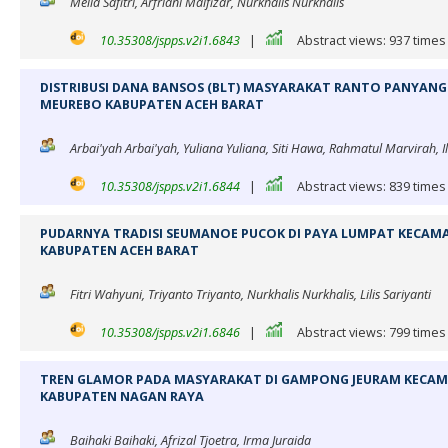
Melia Safitri, Arfriani Maifizar, Nurkhalis Nurkhalis
10.35308/jspps.v2i1.6843
|
Abstract views: 937 times
DISTRIBUSI DANA BANSOS (BLT) MASYARAKAT RANTO PANYAN
MEUREBO KABUPATEN ACEH BARAT
Arbai'yah Arbai'yah, Yuliana Yuliana, Siti Hawa, Rahmatul Marvirah, 
10.35308/jspps.v2i1.6844
|
Abstract views: 839 times
PUDARNYA TRADISI SEUMANOE PUCOK DI PAYA LUMPAT KECAM
KABUPATEN ACEH BARAT
Fitri Wahyuni, Triyanto Triyanto, Nurkhalis Nurkhalis, Lilis Sariyanti
10.35308/jspps.v2i1.6846
|
Abstract views: 799 times
TREN GLAMOR PADA MASYARAKAT DI GAMPONG JEURAM KECA
KABUPATEN NAGAN RAYA
Baihaki Baihaki, Afrizal Tjoetra, Irma Juraida