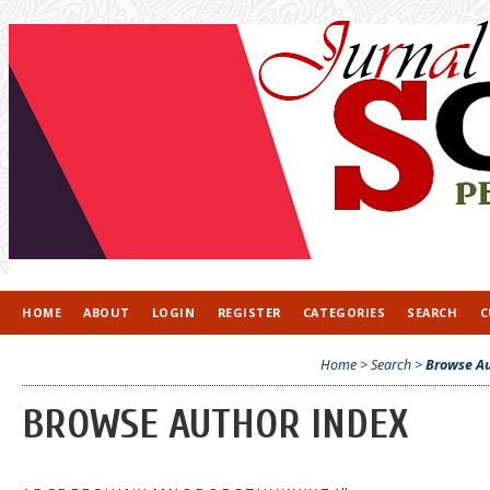
HOME
ABOUT
LOGIN
REGISTER
CATEGORIES
SEARCH
C
Home
>
Search
>
Browse Au
BROWSE AUTHOR INDEX