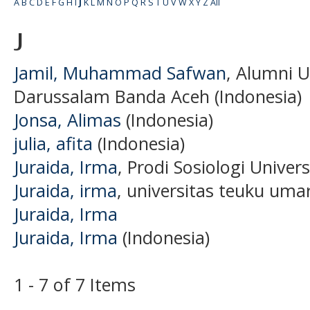
A
B
C
D
E
F
G
H
I
J
K
L
M
N
O
P
Q
R
S
T
U
V
W
X
Y
Z
All
J
Jamil, Muhammad Safwan
, Alumni U
Darussalam Banda Aceh (Indonesia)
Jonsa, Alimas
(Indonesia)
julia, afita
(Indonesia)
Juraida, Irma
, Prodi Sosiologi Unive
Juraida, irma
, universitas teuku umar
Juraida, Irma
Juraida, Irma
(Indonesia)
1 - 7 of 7 Items