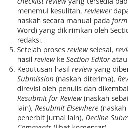
checklist review
yang tersedia pada 
menemui kesulitan,
reviewer
dapa
naskah secara manual pada
form 
Word) yang dikirimkan oleh Sectio
redaksi.
Setelah proses
review
selesai,
rev
hasil
review
ke
Section Editor
atau 
Keputusan hasil
review
yang dibe
Submission
(naskah diterima),
Rev
direvisi oleh penulis dan dikemba
Resubmit for Review
(naskah sebai
lain),
Resubmit Elsewhere
(naskah 
penerbit jurnal lain),
Decline Subm
Comments
(lihat komentar).