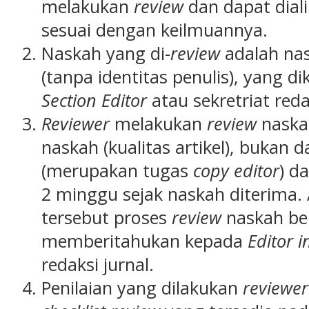
melakukan
review
dan dapat dial
sesuai dengan keilmuannya.
Naskah yang di-
review
adalah na
(tanpa identitas penulis), yang d
Section Editor
atau sekretriat reda
Reviewer
melakukan
review
naska
naskah (kualitas artikel), bukan 
(merupakan tugas
copy editor
) d
2 minggu sejak naskah diterima.
tersebut proses
review
naskah be
memberitahukan kepada
Editor i
redaksi jurnal.
Penilaian yang dilakukan
reviewer