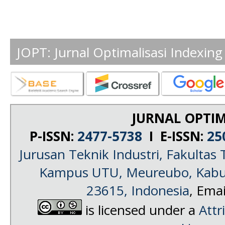
JOPT: Jurnal Optimalisasi Indexing
JURNAL OPTIM
P-ISSN:
2477-5738
I E-ISSN:
25
Jurusan Teknik Industri, Fakultas 
Kampus UTU, Meureubo, Kabup
23615, Indonesia
, Emai
is licensed under a
Attr