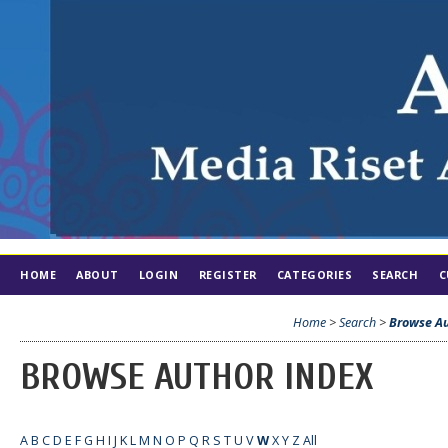
HOME
ABOUT
LOGIN
REGISTER
CATEGORIES
SEARCH
C
Home
>
Search
>
Browse Au
BROWSE AUTHOR INDEX
A
B
C
D
E
F
G
H
I
J
K
L
M
N
O
P
Q
R
S
T
U
V
W
X
Y
Z
All