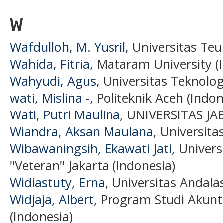
W
Wafdulloh, M. Yusril
, Universitas Te
Wahida, Fitria
, Mataram University (
Wahyudi, Agus
, Universitas Teknol
wati, Mislina -
, Politeknik Aceh (Indon
Wati, Putri Maulina
, UNIVERSITAS JA
Wiandra, Aksan Maulana
, Universita
Wibawaningsih, Ekawati Jati
, Univer
"Veteran" Jakarta (Indonesia)
Widiastuty, Erna
, Universitas Andala
Widjaja, Albert
, Program Studi Akunt
(Indonesia)