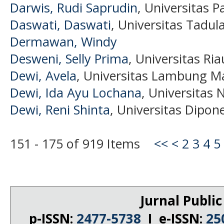
Darwis, Rudi Saprudin
, Universitas P
Daswati, Daswati
, Universitas Tadul
Dermawan, Windy
Desweni, Selly Prima
, Universitas Ria
Dewi, Avela
, Universitas Lambung M
Dewi, Ida Ayu Lochana
, Universitas
Dewi, Reni Shinta
, Universitas Dipon
151 - 175 of 919 Items
<<
<
2
3
4
5
Jurnal Public
p-ISSN:
2477-5738
I e-ISSN:
25