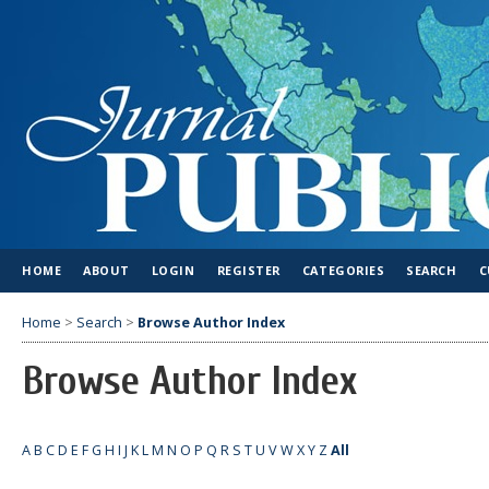
HOME
ABOUT
LOGIN
REGISTER
CATEGORIES
SEARCH
C
Home
>
Search
>
Browse Author Index
Browse Author Index
A
B
C
D
E
F
G
H
I
J
K
L
M
N
O
P
Q
R
S
T
U
V
W
X
Y
Z
All