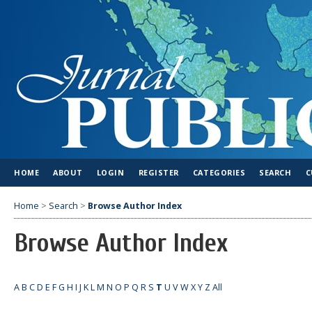
HOME
ABOUT
LOGIN
REGISTER
CATEGORIES
SEARCH
C
Home
>
Search
>
Browse Author Index
Browse Author Index
A
B
C
D
E
F
G
H
I
J
K
L
M
N
O
P
Q
R
S
T
U
V
W
X
Y
Z
All