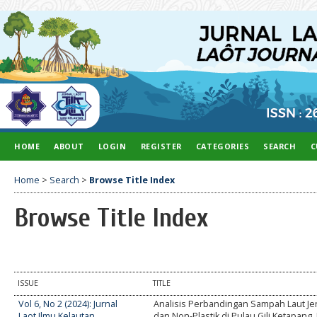
HOME
ABOUT
LOGIN
REGISTER
CATEGORIES
SEARCH
C
Home
>
Search
>
Browse Title Index
Browse Title Index
ISSUE
TITLE
Vol 6, No 2 (2024): Jurnal
Analisis Perbandingan Sampah Laut Jen
Laot Ilmu Kelautan
dan Non-Plastik di Pulau Gili Ketapang,