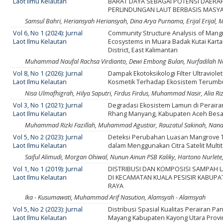
Laot Ilmu Kelautan
BARAT DAYA SEBAGAI POTENSI DAERA
PERLINDUNGAN LAUT BERBASIS MASY
Samsul Bahri, Heriansyah Heriansyah, Dina Arya Purnama, Erijal Erijal,
Vol 6, No 1 (2024): Jurnal
Community Structure Analysis of Mang
Laot Ilmu Kelautan
Ecosystems in Muara Badak Kutai Kart
District, East Kalimantan
Muhammad Naufal Rachsa Virdianto, Dewi Embong Bulan, Nurfadilah Nu
Vol 8, No 1 (2026): Jurnal
Dampak Ekotoksikologi Filter Ultraviole
Laot Ilmu Kelautan
Kosmetik Terhadap Ekosistem Terumb
Nisa Ulmafhigrah, Hilya Saputri, Firdus Firdus, Muhammad Nasir, Alia Riz
Vol 3, No 1 (2021): Jurnal
Degradasi Ekosistem Lamun di Perair
Laot Ilmu Kelautan
Rhang Manyang, Kabupaten Aceh Besa
Muhammad Rizki Fazillah, Muhammad Agustiar, Rauzatul Sakinah, Nand
Vol 5, No 2 (2023): Jurnal
Deteksi Perubahan Luasan Mangrove 
Laot Ilmu Kelautan
dalam Menggunakan Citra Satelit Multi
Saiful Alimudi, Morgan Ohiwal, Nunun Ainun PSB Kaliky, Hartono Nurlet
Vol 1, No 1 (2019): Jurnal
DISTRIBUSI DAN KOMPOSISI SAMPAH L
Laot Ilmu Kelautan
DI KECAMATAN KUALA PESISIR KABUP
RAYA
Ika - Kusumawati, Muhammad Arif Nasution, Alamsyah - Alamsyah
Vol 5, No 2 (2023): Jurnal
Distribusi Spasial Kualitas Perairan Pan
Laot Ilmu Kelautan
Mayang Kabupaten Kayong Utara Provi