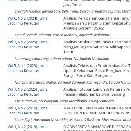
Jawa Timur
Syarifah Hikmah Julinda Sari, Defri Yona, Dhira Kurniawan Saputra, Mat
Vol 6, No 2 (2024): Jurnal
Analisis Perubahan Garis Pantai Tanj
Laot Ilmu Kelautan
Mempawah Dengan Sistem Digital Sho
Analysis System (DSAS)
Azmul Fisandi Rahman, Jasisca Meirany, Agustiah Wulandari
Vol 7, No 2 (2025): Jurnal
Analisis Struktur Komunitas Gastropod
Laot Ilmu Kelautan
Manggar Segara Sari Kota Balikpapan 
Timur
Latanrang Latanrang, Adnan Adnan, Nurfadilah Nurfadilah
Vol 5, No 1 (2023): Jurnal
Analisis Teknis dan Produktivitas Alat
Laot Ilmu Kelautan
Lipat di Kelurahan Pasar Bengkulu Ke
Sungai Serut Kota Bengkulu
Nur Lina Maratana Nabiu, Zamdial Zamdial, Albi Yosandri, Larzon Hanib
Vol 7, No 2 (2025): Jurnal
Analisis Tutupan Lamun di Perairan P
Laot Ilmu Kelautan
Pesisir Pelabuhan Balohan Sabang
Asri Mursawal, Sri Wahyuni, Anisa Mardhatila, Arung Samudra
Vol 1, No 2 (2019): Jurnal
ARAH PENGEMBANGAN PENANGKAPAN
Laot Ilmu Kelautan
SEINE DI PERAIRAN LAMPULO PROVINS
Ilham Fajri, Nasruddin Nasruddin, Mulyono S Baskoro, Mustaruddin Mus
Vol 1, No 2 (2019): Jurnal
BIODIVERSITAS MANGROVE DI PERAIR